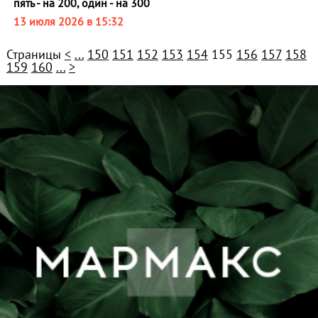
пять - на 200, один - на 300
13 июля 2026 в 15:32
Страницы
<
...
150
151
152
153
154
155
156
157
158
159
160
...
>