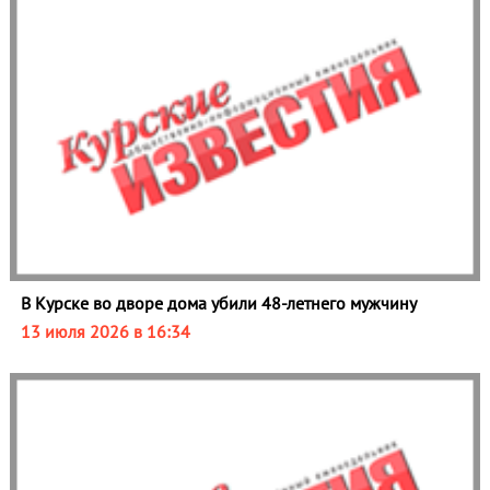
В Курске во дворе дома убили 48‑летнего мужчину
13 июля 2026 в 16:34