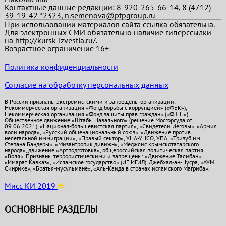
Контактные данные редакции: 8-920-265-66-14, 8 (4712)
39-19-42 *2323, n.semenova@ptpgroup.ru
При использовании материалов сайта ссылка обязательна.
Для электронных СМИ обязательно наличие гиперссылки
на http://kursk-izvestia.ru/.
Возрастное ограничение 16+
Политика конфиденциальности
Согласие на обработку персональных данных
В России признаны экстремистскими и запрещены организации:
Некоммерческая организация «Фонд борьбы с коррупцией» («ФБК»),
Некоммерческая организация «Фонд защиты прав граждан» («ФЗПГ»),
Общественное движение «Штабы Навального» (решение Мосгорсуда от
09.06.2021), «Национал-большевистская партия», «Свидетели Иеговы», «Армия
воли народа», «Русский общенациональный союз», «Движение против
нелегальной иммиграции», «Правый сектор», УНА-УНСО, УПА, «Тризуб им.
Степана Бандеры», «Мизантропик дивижн», «Меджлис крымскотатарского
народа», движение «Артподготовка», общероссийская политическая партия
«Воля». Признаны террористическими и запрещены: «Движение Талибан»,
«Имарат Кавказ», «Исламское государство» (ИГ, ИГИЛ), Джебхад-ан-Нусра, «АУМ
Синрике», «Братья-мусульмане», «Аль-Каида в странах исламского Магриба».
Мисс КИ 2019
ОСНОВНЫЕ РАЗДЕЛЫ