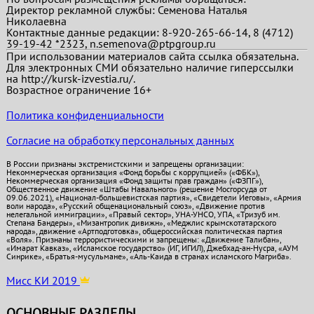
Директор рекламной службы: Семенова Наталья
Николаевна
Контактные данные редакции: 8-920-265-66-14, 8 (4712)
39-19-42 *2323, n.semenova@ptpgroup.ru
При использовании материалов сайта ссылка обязательна.
Для электронных СМИ обязательно наличие гиперссылки
на http://kursk-izvestia.ru/.
Возрастное ограничение 16+
Политика конфиденциальности
Согласие на обработку персональных данных
В России признаны экстремистскими и запрещены организации:
Некоммерческая организация «Фонд борьбы с коррупцией» («ФБК»),
Некоммерческая организация «Фонд защиты прав граждан» («ФЗПГ»),
Общественное движение «Штабы Навального» (решение Мосгорсуда от
09.06.2021), «Национал-большевистская партия», «Свидетели Иеговы», «Армия
воли народа», «Русский общенациональный союз», «Движение против
нелегальной иммиграции», «Правый сектор», УНА-УНСО, УПА, «Тризуб им.
Степана Бандеры», «Мизантропик дивижн», «Меджлис крымскотатарского
народа», движение «Артподготовка», общероссийская политическая партия
«Воля». Признаны террористическими и запрещены: «Движение Талибан»,
«Имарат Кавказ», «Исламское государство» (ИГ, ИГИЛ), Джебхад-ан-Нусра, «АУМ
Синрике», «Братья-мусульмане», «Аль-Каида в странах исламского Магриба».
Мисс КИ 2019
ОСНОВНЫЕ РАЗДЕЛЫ