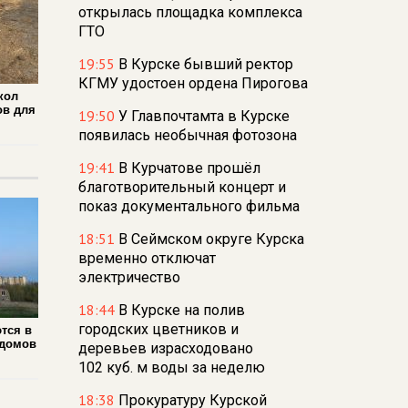
открылась площадка комплекса
ГТО
19:55
В Курске бывший ректор
КГМУ удостоен ордена Пирогова
кол
ов для
19:50
У Главпочтамта в Курске
появилась необычная фотозона
19:41
В Курчатове прошёл
благотворительный концерт и
показ документального фильма
18:51
В Сеймском округе Курска
временно отключат
электричество
18:44
В Курске на полив
городских цветников и
тся в
 домов
деревьев израсходовано
102 куб. м воды за неделю
18:38
Прокуратуру Курской