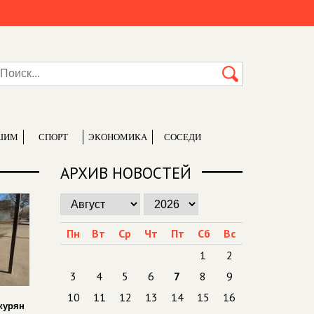
ШИМ
СПОРТ
ЭКОНОМИКА
СОСЕДИ
АРХИВ НОВОСТЕЙ
Пн
Вт
Ср
Чт
Пт
Сб
Вс
1
2
3
4
5
6
7
8
9
10
11
12
13
14
15
16
курян