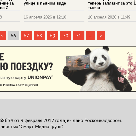
ение за
улице в пьяном виде
теперь заплатит за это 1
ве Z
тысяч
8
16 апреля 2026 в 12:10
16 апреля 2026 в 11:49
65
66
67
68
69
70
71
...
>
68634 от 9 февраля 2017 года, выдано Роскомнадзором.
нностью "Смарт Медиа Групп".