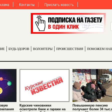
клама
Контакты
Прислать новость
НИЕ
БУДЬ ЗДОРОВ
ВОЛОНТЕРЫ
ПРОИCШЕСТВИЯ
ПОМОЖЕМ НА
новую
Курские чиновники
Повышенную пенсию
компания
осмотрели бани и гаражи на
получают более 34 тыс.