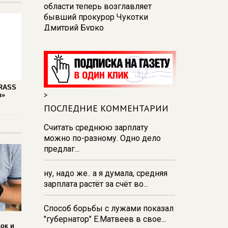
области теперь возглавляет
бывший прокурор Чукотки
Дмитрий Бурко
18:24
В Курске покажут фильм
«Мать солдата» и проведут
встречу с его создателями
17:48
В Железногорске пробурят
GRASS
>
ы»
три дополнительные скважины
из‑за проблем с водоснабжением
ПОСЛЕДНИЕ КОММЕНТАРИИ
17:23
В Курске установили две
Считать среднюю зарплату
камеры ПДД на превышение
можно по-разному. Одно дело
скорости
предлаг...
16:55
В Курске жителя
ну, надо же.. а я думала, средняя
Тюменской области осудили за
зарплата растёт за счёт во...
незаконную перевозку
взрывчатки
Способ борьбы с лужами показал
"губернатор" Е.Матвеев в свое...
ок и