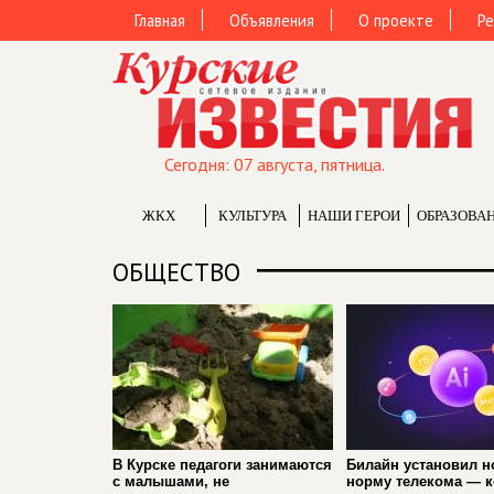
Главная
Объявления
О проекте
Ре
Сегодня: 07 августа, пятница.
ЖКХ
КУЛЬТУРА
НАШИ ГЕРОИ
ОБРАЗОВА
ОБЩЕСТВО
В Курске педагоги занимаются
Билайн установил 
с малышами, не
норму телекома — 