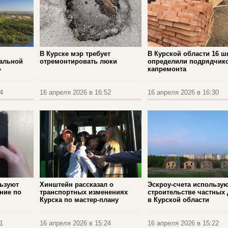
В Курске мэр требует
В Курской области 16 ш
альной
отремонтировать люки
определили подрядчик
»
капремонта
4
16 апреля 2026 в 16:52
16 апреля 2026 в 16:30
льзуют
Хинштейн рассказал о
Эскроу‑счета использую
ние по
транспортных изменениях
строительстве частных
Курска по мастер-плану
в Курской области
1
16 апреля 2026 в 15:24
16 апреля 2026 в 15:22