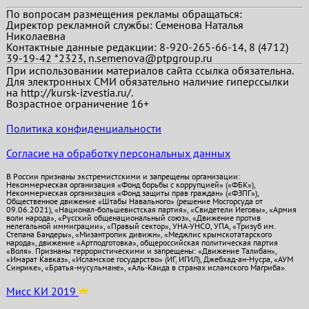
По вопросам размещения рекламы обращаться:
Директор рекламной службы: Семенова Наталья
Николаевна
Контактные данные редакции: 8-920-265-66-14, 8 (4712)
39-19-42 *2323, n.semenova@ptpgroup.ru
При использовании материалов сайта ссылка обязательна.
Для электронных СМИ обязательно наличие гиперссылки
на http://kursk-izvestia.ru/.
Возрастное ограничение 16+
Политика конфиденциальности
Согласие на обработку персональных данных
В России признаны экстремистскими и запрещены организации:
Некоммерческая организация «Фонд борьбы с коррупцией» («ФБК»),
Некоммерческая организация «Фонд защиты прав граждан» («ФЗПГ»),
Общественное движение «Штабы Навального» (решение Мосгорсуда от
09.06.2021), «Национал-большевистская партия», «Свидетели Иеговы», «Армия
воли народа», «Русский общенациональный союз», «Движение против
нелегальной иммиграции», «Правый сектор», УНА-УНСО, УПА, «Тризуб им.
Степана Бандеры», «Мизантропик дивижн», «Меджлис крымскотатарского
народа», движение «Артподготовка», общероссийская политическая партия
«Воля». Признаны террористическими и запрещены: «Движение Талибан»,
«Имарат Кавказ», «Исламское государство» (ИГ, ИГИЛ), Джебхад-ан-Нусра, «АУМ
Синрике», «Братья-мусульмане», «Аль-Каида в странах исламского Магриба».
Мисс КИ 2019