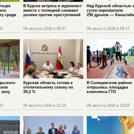
етыре
В Курске актриса и журналист
Над Курской областью з
ате
вместе с полицией снимают
сутки перехватили
ту среди
ролики против преступлений
250 дронов — Хинштей
34
08 августа 2026 в 09:27
08 августа 2026 в 09:17
рьского
Курская область готова к
В Солнцевском районе
чили
отопительному сезону на
открылась площадка
 зону
59,2 %
комплекса ГТО
29
06 августа 2026 в 21:25
06 августа 2026 в 20:03