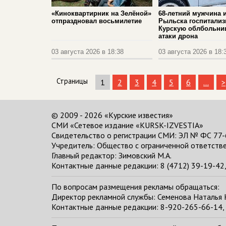
«Киноквартирник на Зелёной»
68-летний мужчина 
отпраздновал восьмилетие
Рыльска госпитализ
Курскую облбольни
атаки дрона
03 августа 2026 в 18:38
03 августа 2026 в 18:
Страницы
1
2
3
4
5
6
...
>
© 2009 - 2026 «Курские известия»
СМИ «Сетевое издание «KURSK-IZVESTIA»
Свидетельство о регистрации СМИ: ЭЛ № ФС 77-
Учредитель: Общество с ограниченной ответстве
Главный редактор:
Зимовский М.А.
Контактные данные редакции: 8 (4712) 39-19-42, 
По вопросам размещения рекламы обращаться:
Директор рекламной службы: Семенова Наталья
Контактные данные редакции: 8-920-265-66-14, 