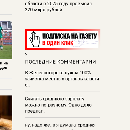
области в 2025 году превысил
220 млрд рублей
14:53
В Курской области в
строительной сфере работают
24,7 тыс. человек
14:50
Глава Железногорска
назвал причины перебоев с
>
водой
ПОСЛЕДНИЕ КОММЕНТАРИИ
и на
14:01
На водоемах Курской
одов
области погибли 10 человек, двое
В Железногорске нужна 100%
из них - дети
зачистка местных органов власти
о...
12:46
Данные вместо
деклараций: как государство
Считать среднюю зарплату
видит экономику в реальном
можно по-разному. Одно дело
времени
предлаг...
ну, надо же.. а я думала, средняя