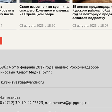
из
Стало известно имя курянина,
19-летняя продавщица 
ирован в
спасшего 11‑летнего мальчика
Курского района пойдёт
цу после
на Стрелецком озере
суд за повторную прод
алкоголя подростку
34
03 августа 2026 в 18:30
03 августа 2026 в 18:07
68634 от 9 февраля 2017 года, выдано Роскомнадзором.
нностью "Смарт Медиа Групп".
kursk-izvestia@yandex.ru
 Николаевна
8 (4712) 39-19-42 *2323, n.semenova@ptpgroup.ru