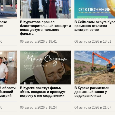
рске
В Курчатове прошёл
В Сеймском округе Кур
ая
благотворительный концерт и
временно отключат
показ документального
электричество
фильма
50
06 августа 2026 в 19:41
06 августа 2026 в 18:51
й области
В Курске покажут фильм
В Курске расчистили
 бывший
«Мать солдата» и проведут
дренажный канал у
Дмитрий
встречу с его создателями
водохранилища
38
06 августа 2026 в 18:24
04 августа 2026 в 21:07