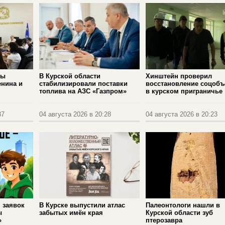
ры
В Курской области
Хинштейн проверил
енина и
стабилизировали поставки
восстановление соцобъ
топлива на АЗС «Газпром»
в курском приграничье
37
04 августа 2026 в 20:28
04 августа 2026 в 20:23
 заявок
В Курске выпустили атлас
Палеонтологи нашли в
ы
забытых имён края
Курской области зуб
»
птерозавра