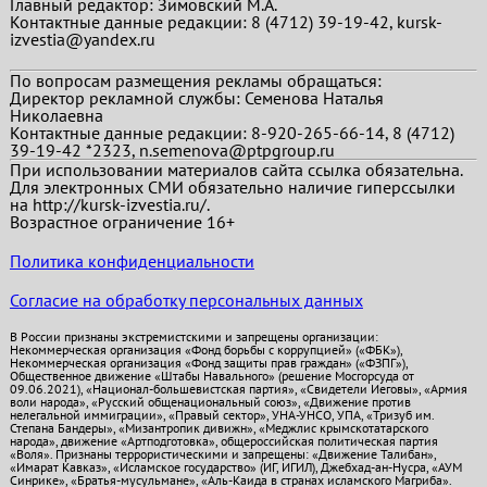
Главный редактор:
Зимовский М.А.
Контактные данные редакции: 8 (4712) 39-19-42, kursk-
izvestia@yandex.ru
По вопросам размещения рекламы обращаться:
Директор рекламной службы: Семенова Наталья
Николаевна
Контактные данные редакции: 8-920-265-66-14, 8 (4712)
39-19-42 *2323, n.semenova@ptpgroup.ru
При использовании материалов сайта ссылка обязательна.
Для электронных СМИ обязательно наличие гиперссылки
на http://kursk-izvestia.ru/.
Возрастное ограничение 16+
Политика конфиденциальности
Согласие на обработку персональных данных
В России признаны экстремистскими и запрещены организации:
Некоммерческая организация «Фонд борьбы с коррупцией» («ФБК»),
Некоммерческая организация «Фонд защиты прав граждан» («ФЗПГ»),
Общественное движение «Штабы Навального» (решение Мосгорсуда от
09.06.2021), «Национал-большевистская партия», «Свидетели Иеговы», «Армия
воли народа», «Русский общенациональный союз», «Движение против
нелегальной иммиграции», «Правый сектор», УНА-УНСО, УПА, «Тризуб им.
Степана Бандеры», «Мизантропик дивижн», «Меджлис крымскотатарского
народа», движение «Артподготовка», общероссийская политическая партия
«Воля». Признаны террористическими и запрещены: «Движение Талибан»,
«Имарат Кавказ», «Исламское государство» (ИГ, ИГИЛ), Джебхад-ан-Нусра, «АУМ
Синрике», «Братья-мусульмане», «Аль-Каида в странах исламского Магриба».