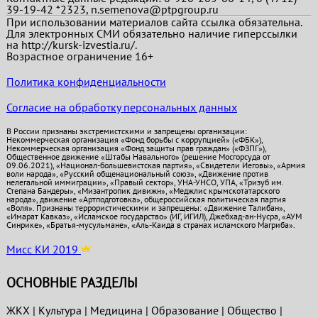
39-19-42 *2323, n.semenova@ptpgroup.ru
При использовании материалов сайта ссылка обязательна.
Для электронных СМИ обязательно наличие гиперссылки
на http://kursk-izvestia.ru/.
Возрастное ограничение 16+
Политика конфиденциальности
Согласие на обработку персональных данных
В России признаны экстремистскими и запрещены организации:
Некоммерческая организация «Фонд борьбы с коррупцией» («ФБК»),
Некоммерческая организация «Фонд защиты прав граждан» («ФЗПГ»),
Общественное движение «Штабы Навального» (решение Мосгорсуда от
09.06.2021), «Национал-большевистская партия», «Свидетели Иеговы», «Армия
воли народа», «Русский общенациональный союз», «Движение против
нелегальной иммиграции», «Правый сектор», УНА-УНСО, УПА, «Тризуб им.
Степана Бандеры», «Мизантропик дивижн», «Меджлис крымскотатарского
народа», движение «Артподготовка», общероссийская политическая партия
«Воля». Признаны террористическими и запрещены: «Движение Талибан»,
«Имарат Кавказ», «Исламское государство» (ИГ, ИГИЛ), Джебхад-ан-Нусра, «АУМ
Синрике», «Братья-мусульмане», «Аль-Каида в странах исламского Магриба».
Мисс КИ 2019
ОСНОВНЫЕ РАЗДЕЛЫ
ЖКХ
|
Культура
|
Медицина
|
Образование
|
Общество
|