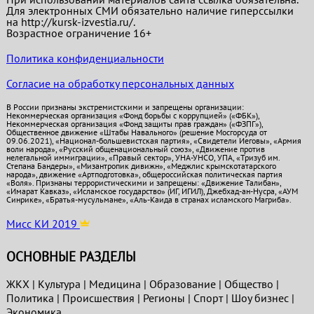
Для электронных СМИ обязательно наличие гиперссылки
на http://kursk-izvestia.ru/.
Возрастное ограничение 16+
Политика конфиденциальности
Согласие на обработку персональных данных
В России признаны экстремистскими и запрещены организации:
Некоммерческая организация «Фонд борьбы с коррупцией» («ФБК»),
Некоммерческая организация «Фонд защиты прав граждан» («ФЗПГ»),
Общественное движение «Штабы Навального» (решение Мосгорсуда от
09.06.2021), «Национал-большевистская партия», «Свидетели Иеговы», «Армия
воли народа», «Русский общенациональный союз», «Движение против
нелегальной иммиграции», «Правый сектор», УНА-УНСО, УПА, «Тризуб им.
Степана Бандеры», «Мизантропик дивижн», «Меджлис крымскотатарского
народа», движение «Артподготовка», общероссийская политическая партия
«Воля». Признаны террористическими и запрещены: «Движение Талибан»,
«Имарат Кавказ», «Исламское государство» (ИГ, ИГИЛ), Джебхад-ан-Нусра, «АУМ
Синрике», «Братья-мусульмане», «Аль-Каида в странах исламского Магриба».
Мисс КИ 2019
ОСНОВНЫЕ РАЗДЕЛЫ
ЖКХ
|
Культура
|
Медицина
|
Образование
|
Общество
|
Политика
|
Проиcшествия
|
Регионы
|
Спорт
|
Шоу бизнес
|
Экономика