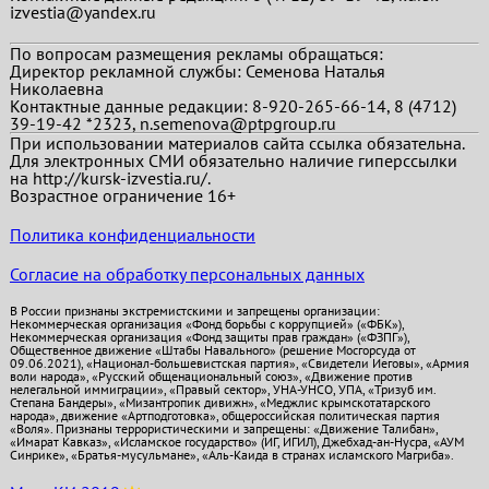
izvestia@yandex.ru
По вопросам размещения рекламы обращаться:
Директор рекламной службы: Семенова Наталья
Николаевна
Контактные данные редакции: 8-920-265-66-14, 8 (4712)
39-19-42 *2323, n.semenova@ptpgroup.ru
При использовании материалов сайта ссылка обязательна.
Для электронных СМИ обязательно наличие гиперссылки
на http://kursk-izvestia.ru/.
Возрастное ограничение 16+
Политика конфиденциальности
Согласие на обработку персональных данных
В России признаны экстремистскими и запрещены организации:
Некоммерческая организация «Фонд борьбы с коррупцией» («ФБК»),
Некоммерческая организация «Фонд защиты прав граждан» («ФЗПГ»),
Общественное движение «Штабы Навального» (решение Мосгорсуда от
09.06.2021), «Национал-большевистская партия», «Свидетели Иеговы», «Армия
воли народа», «Русский общенациональный союз», «Движение против
нелегальной иммиграции», «Правый сектор», УНА-УНСО, УПА, «Тризуб им.
Степана Бандеры», «Мизантропик дивижн», «Меджлис крымскотатарского
народа», движение «Артподготовка», общероссийская политическая партия
«Воля». Признаны террористическими и запрещены: «Движение Талибан»,
«Имарат Кавказ», «Исламское государство» (ИГ, ИГИЛ), Джебхад-ан-Нусра, «АУМ
Синрике», «Братья-мусульмане», «Аль-Каида в странах исламского Магриба».