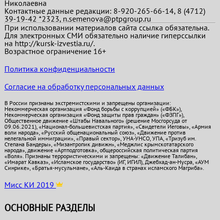
Николаевна
Контактные данные редакции: 8-920-265-66-14, 8 (4712)
39-19-42 *2323, n.semenova@ptpgroup.ru
При использовании материалов сайта ссылка обязательна.
Для электронных СМИ обязательно наличие гиперссылки
на http://kursk-izvestia.ru/.
Возрастное ограничение 16+
Политика конфиденциальности
Согласие на обработку персональных данных
В России признаны экстремистскими и запрещены организации:
Некоммерческая организация «Фонд борьбы с коррупцией» («ФБК»),
Некоммерческая организация «Фонд защиты прав граждан» («ФЗПГ»),
Общественное движение «Штабы Навального» (решение Мосгорсуда от
09.06.2021), «Национал-большевистская партия», «Свидетели Иеговы», «Армия
воли народа», «Русский общенациональный союз», «Движение против
нелегальной иммиграции», «Правый сектор», УНА-УНСО, УПА, «Тризуб им.
Степана Бандеры», «Мизантропик дивижн», «Меджлис крымскотатарского
народа», движение «Артподготовка», общероссийская политическая партия
«Воля». Признаны террористическими и запрещены: «Движение Талибан»,
«Имарат Кавказ», «Исламское государство» (ИГ, ИГИЛ), Джебхад-ан-Нусра, «АУМ
Синрике», «Братья-мусульмане», «Аль-Каида в странах исламского Магриба».
Мисс КИ 2019
ОСНОВНЫЕ РАЗДЕЛЫ