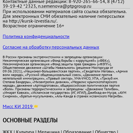
Контактные данные редакции: 8-920-265-66-14, 8 (4712)
39-19-42 *2323, n.semenova@ptpgroup.ru
При использовании материалов сайта ссылка обязательна.
Для электронных СМИ обязательно наличие гиперссылки
на http://kursk-izvestia.ru/.
Возрастное ограничение 16+
Политика конфиденциальности
Согласие на обработку персональных данных
В России признаны экстремистскими и запрещены организации:
Некоммерческая организация «Фонд борьбы с коррупцией» («ФБК»),
Некоммерческая организация «Фонд защиты прав граждан» («ФЗПГ»),
Общественное движение «Штабы Навального» (решение Мосгорсуда от
09.06.2021), «Национал-большевистская партия», «Свидетели Иеговы», «Армия
воли народа», «Русский общенациональный союз», «Движение против
нелегальной иммиграции», «Правый сектор», УНА-УНСО, УПА, «Тризуб им.
Степана Бандеры», «Мизантропик дивижн», «Меджлис крымскотатарского
народа», движение «Артподготовка», общероссийская политическая партия
«Воля». Признаны террористическими и запрещены: «Движение Талибан»,
«Имарат Кавказ», «Исламское государство» (ИГ, ИГИЛ), Джебхад-ан-Нусра, «АУМ
Синрике», «Братья-мусульмане», «Аль-Каида в странах исламского Магриба».
Мисс КИ 2019
ОСНОВНЫЕ РАЗДЕЛЫ
ЖКХ
|
Культура
|
Медицина
|
Образование
|
Общество
|