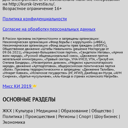
на http://kursk-izvestia.ru/.
Возрастное ограничение 16+
Политика конфиденциальности
Согласие на обработку персональных данных
В России признаны экстремистскими и запрещены организации:
Некоммерческая организация «Фонд борьбы с коррупцией» («ФБК»),
Некоммерческая организация «Фонд защиты прав граждан» («ФЗПГ»),
Общественное движение «Штабы Навального» (решение Мосгорсуда от
09.06.2021), «Национал-большевистская партия», «Свидетели Иеговы», «Армия
воли народа», «Русский общенациональный союз», «Движение против
нелегальной иммиграции», «Правый сектор», УНА-УНСО, УПА, «Тризуб им.
Степана Бандеры», «Мизантропик дивижн», «Меджлис крымскотатарского
народа», движение «Артподготовка», общероссийская политическая партия
«Воля». Признаны террористическими и запрещены: «Движение Талибан»,
«Имарат Кавказ», «Исламское государство» (ИГ, ИГИЛ), Джебхад-ан-Нусра, «АУМ
Синрике», «Братья-мусульмане», «Аль-Каида в странах исламского Магриба».
Мисс КИ 2019
ОСНОВНЫЕ РАЗДЕЛЫ
ЖКХ
|
Культура
|
Медицина
|
Образование
|
Общество
|
Политика
|
Проиcшествия
|
Регионы
|
Спорт
|
Шоу бизнес
|
Экономика