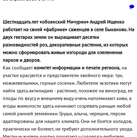
Шестнадцать лет «обоянский Мичурин» Андрей Ищенко
работает на своей «фабрике» саженцев в селе Быканово. На
двух гектарах земли он выращивает десятки
разновидностей роз, декоративные растения, из которых
можно сформировать живые изгороди для озеленения
парков и дворов.
Как сообщает
комитет информации и печати региона,
на
участке красуются и представители хвойного мира: туи,
можжевельники, горные сосенки. Любители экзотики могут
найти здесь актинидию - растение, похожее на виноград, ее
плоды по вкусу и внешнему виду очень напоминают киви, а
ягоды жимолости здесь начинают созревать раньше любой
самой ранней земляники. Груша, алыча, черешня, персик
адаптированы для нашего климата. Они не боятся холодов,
практически не болеют, не требуют дополнительного ухода.
Местные жители охотно покупают у садовода-любителя