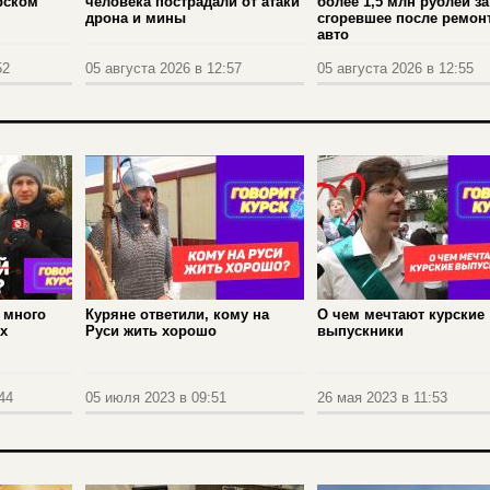
рском
человека пострадали от атаки
более 1,5 млн рублей за
дрона и мины
сгоревшее после ремон
авто
52
05 августа 2026 в 12:57
05 августа 2026 в 12:55
 много
Куряне ответили, кому на
О чем мечтают курские
х
Руси жить хорошо
выпускники
44
05 июля 2023 в 09:51
26 мая 2023 в 11:53