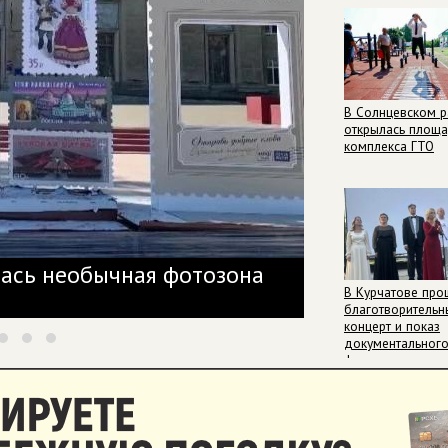
В Солнцевском 
открылась площ
комплекса ГТО
лась необычная фотозона
В Курске по
В Курчатове про
благотворительн
концерт и показ
документальног
фильма