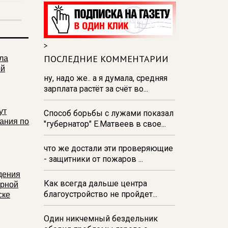
из‑за проблем с водоснабжением
17:23
В Курске установили две
камеры ПДД на превышение
>
скорости
ПОСЛЕДНИЕ КОММЕНТАРИИ
ла
16:55
В Курске жителя
ей
Тюменской области осудили за
ну, надо же.. а я думала, средняя
незаконную перевозку
зарплата растёт за счёт во...
взрывчатки
ут
Способ борьбы с лужами показал
16:47
В Курске капремонт дорог
ания по
"губернатор" Е.Матвеев в свое...
выполнен на 54%
что же достали эти проверяющие
- защитники от пожаров ...
дения
Как всегда дальше центра
орной
благоустройство не пройдет...
ске
Один никчемный бездельник