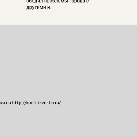
обсдил проблемы города с
другими н...
а http://kursk-izvestia.ru/.