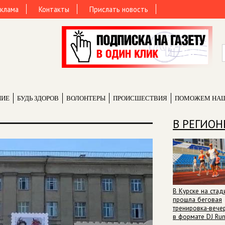
клама
Контакты
Прислать новость
НИЕ
БУДЬ ЗДОРОВ
ВОЛОНТЕРЫ
ПРОИCШЕСТВИЯ
ПОМОЖЕМ НА
В РЕГИОН
В Курске на стад
прошла беговая
тренировка‑вече
в формате DJ Ru