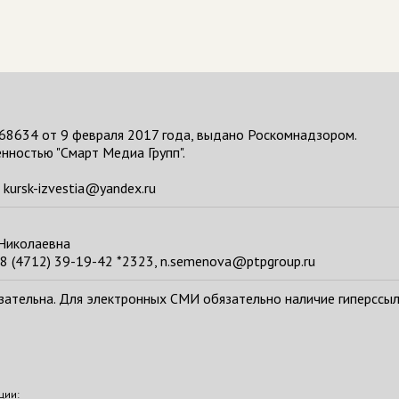
68634 от 9 февраля 2017 года, выдано Роскомнадзором.
нностью "Смарт Медиа Групп".
kursk-izvestia@yandex.ru
 Николаевна
8 (4712) 39-19-42 *2323, n.semenova@ptpgroup.ru
тельна. Для электронных СМИ обязательно наличие гиперссылки н
ции: