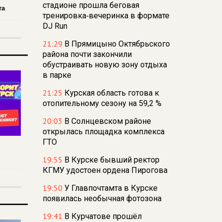
стадионе прошла беговая
та
тренировка‑вечеринка в формате
DJ Run
21:29
В Прямицыно Октябрьского
района почти закончили
обустраивать новую зону отдыха
в парке
21:25
Курская область готова к
отопительному сезону на 59,2 %
20:03
В Солнцевском районе
открылась площадка комплекса
ГТО
19:55
В Курске бывший ректор
КГМУ удостоен ордена Пирогова
19:50
У Главпочтамта в Курске
появилась необычная фотозона
19:41
В Курчатове прошёл