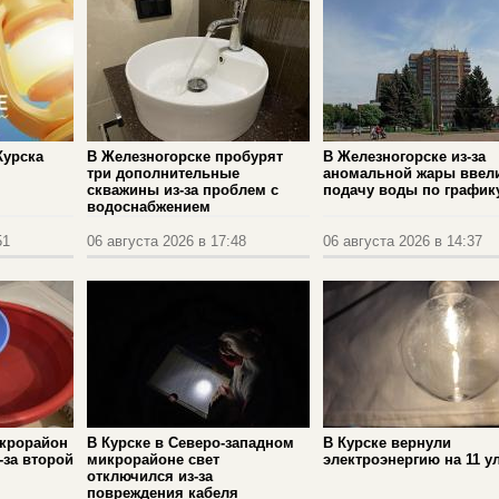
Курска
В Железногорске пробурят
В Железногорске из-за
три дополнительные
аномальной жары ввел
скважины из‑за проблем с
подачу воды по график
водоснабжением
51
06 августа 2026 в 17:48
06 августа 2026 в 14:37
икрорайон
В Курске в Северо-западном
В Курске вернули
-за второй
микрорайоне свет
электроэнергию на 11 у
отключился из-за
повреждения кабеля