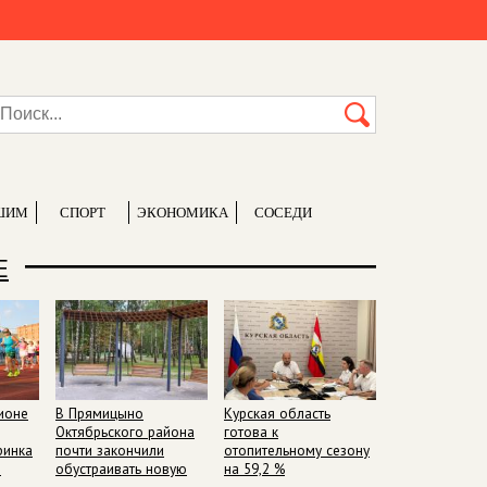
ШИМ
СПОРТ
ЭКОНОМИКА
СОСЕДИ
Е
ионе
В Прямицыно
Курская область
Октябрьского района
готова к
ринка
почти закончили
отопительному сезону
n
обустраивать новую
на 59,2 %