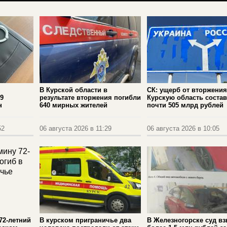
В Курской области в
СК: ущерб от вторжения
9
результате вторжения погибли
Курскую область соста
н
640 мирных жителей
почти 505 млрд рублей
52
06 августа 2026 в 11:29
06 августа 2026 в 10:05
72-летний
В курском приграничье два
В Железногорске суд в