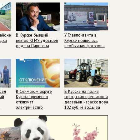
зону отдыха в парке
районе
В Курске бывший
У Главпочтамта в
адка
ректор КГМУ удостоен
Курске появилась
ордена Пирогова
необычная фотозона
чтили память погибших при вторжении ВС
шёл
В Сеймском округе
В Курске на полив
ый
Курска временно
городских цветников и
отключат
деревьев израсходовано
о
электричество
102 куб. м воды за
неделю