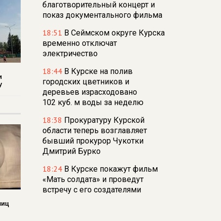
благотворительный концерт и
показ документального фильма
18:51
В Сеймском округе Курска
временно отключат
электричество
18:44
В Курске на полив
и
городских цветников и
у
деревьев израсходовано
102 куб. м воды за неделю
18:38
Прокуратуру Курской
области теперь возглавляет
бывший прокурор Чукотки
Дмитрий Бурко
18:24
В Курске покажут фильм
«Мать солдата» и проведут
встречу с его создателями
лиц
17:48
В Железногорске пробурят
три дополнительные скважины