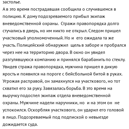
застолье.
А в это время пострадавшая сообщила о случившемся в
полицию. К дому подозреваемого прибыл экипаж
вневедомственной охраны. Стражи правопорядка долго
стучались в дверь, но им никто не открыл. Следом пришел
участковый уполномоченный. Но и его ожидала та же
участь. Полицейский обнаружил щель в заборе и пробрался
через нее на территорию двора. В окно он увидел
разгулявшуюся компанию и принялся барабанить по стеклу.
Увидев стража правопорядка, мужчина пришел в дикую
ярость и появился на пороге с бейсбольной битой в руках.
Угрожая расправой, он замахнулся на участкового, но тот
схватил его за руку. Завязалась борьба. В это время на
выручку подоспел экипаж отдела вневедомственной
охраны. Мужчине надели наручники, но и на этом он не
успокоился. Оскорбляя участкового, он ударил его головой
в лицо. Подозреваемый под подпиской о невыезде
дожидается суда.