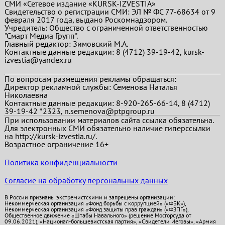
СМИ «Сетевое издание «KURSK-IZVESTIA»
Свидетельство о регистрации СМИ: ЭЛ № ФС 77-68634 от 9
февраля 2017 года, выдано Роскомнадзором.
Учредитель: Общество с ограниченной ответственностью
"Смарт Медиа Групп".
Главный редактор:
Зимовский М.А.
Контактные данные редакции: 8 (4712) 39-19-42, kursk-
izvestia@yandex.ru
По вопросам размещения рекламы обращаться:
Директор рекламной службы: Семенова Наталья
Николаевна
Контактные данные редакции: 8-920-265-66-14, 8 (4712)
39-19-42 *2323, n.semenova@ptpgroup.ru
При использовании материалов сайта ссылка обязательна.
Для электронных СМИ обязательно наличие гиперссылки
на http://kursk-izvestia.ru/.
Возрастное ограничение 16+
Политика конфиденциальности
Согласие на обработку персональных данных
В России признаны экстремистскими и запрещены организации:
Некоммерческая организация «Фонд борьбы с коррупцией» («ФБК»),
Некоммерческая организация «Фонд защиты прав граждан» («ФЗПГ»),
Общественное движение «Штабы Навального» (решение Мосгорсуда от
09.06.2021), «Национал-большевистская партия», «Свидетели Иеговы», «Армия