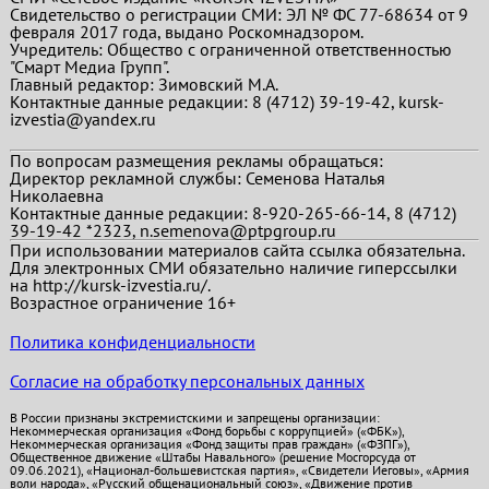
Свидетельство о регистрации СМИ: ЭЛ № ФС 77-68634 от 9
февраля 2017 года, выдано Роскомнадзором.
Учредитель: Общество с ограниченной ответственностью
"Смарт Медиа Групп".
Главный редактор:
Зимовский М.А.
Контактные данные редакции: 8 (4712) 39-19-42, kursk-
izvestia@yandex.ru
По вопросам размещения рекламы обращаться:
Директор рекламной службы: Семенова Наталья
Николаевна
Контактные данные редакции: 8-920-265-66-14, 8 (4712)
39-19-42 *2323, n.semenova@ptpgroup.ru
При использовании материалов сайта ссылка обязательна.
Для электронных СМИ обязательно наличие гиперссылки
на http://kursk-izvestia.ru/.
Возрастное ограничение 16+
Политика конфиденциальности
Согласие на обработку персональных данных
В России признаны экстремистскими и запрещены организации:
Некоммерческая организация «Фонд борьбы с коррупцией» («ФБК»),
Некоммерческая организация «Фонд защиты прав граждан» («ФЗПГ»),
Общественное движение «Штабы Навального» (решение Мосгорсуда от
09.06.2021), «Национал-большевистская партия», «Свидетели Иеговы», «Армия
воли народа», «Русский общенациональный союз», «Движение против