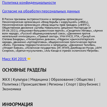
Политика конфиденциальности
Согласие на обработку персональных данных
В России признаны экстремистскими и запрещены организации:
Некоммерческая организация «Фонд борьбы с коррупцией» («ФБК»),
Некоммерческая организация «Фонд защиты прав граждан» («ФЗПГ»),
Общественное движение «Штабы Навального» (решение Мосгорсуда от
09.06.2021), «Национал-большевистская партия», «Свидетели Иеговы», «Армия
воли народа», «Русский общенациональный союз», «Движение против
нелегальной иммиграции», «Правый сектор», УНА-УНСО, УПА, «Тризуб им.
Степана Бандеры», «Мизантропик дивижн», «Меджлис крымскотатарского
народа», движение «Артподготовка», общероссийская политическая партия
«Воля». Признаны террористическими и запрещены: «Движение Талибан»,
«Имарат Кавказ», «Исламское государство» (ИГ, ИГИЛ), Джебхад-ан-Нусра, «АУМ
Синрике», «Братья-мусульмане», «Аль-Каида в странах исламского Магриба».
Мисс КИ 2019
ОСНОВНЫЕ РАЗДЕЛЫ
ЖКХ
|
Культура
|
Медицина
|
Образование
|
Общество
|
Политика
|
Проиcшествия
|
Регионы
|
Спорт
|
Шоу бизнес
|
Экономика
ИНФОРМАЦИЯ