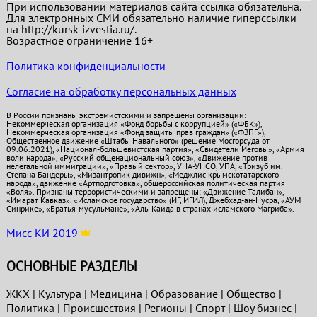
При использовании материалов сайта ссылка обязательна.
Для электронных СМИ обязательно наличие гиперссылки
на http://kursk-izvestia.ru/.
Возрастное ограничение 16+
Политика конфиденциальности
Согласие на обработку персональных данных
В России признаны экстремистскими и запрещены организации:
Некоммерческая организация «Фонд борьбы с коррупцией» («ФБК»),
Некоммерческая организация «Фонд защиты прав граждан» («ФЗПГ»),
Общественное движение «Штабы Навального» (решение Мосгорсуда от
09.06.2021), «Национал-большевистская партия», «Свидетели Иеговы», «Армия
воли народа», «Русский общенациональный союз», «Движение против
нелегальной иммиграции», «Правый сектор», УНА-УНСО, УПА, «Тризуб им.
Степана Бандеры», «Мизантропик дивижн», «Меджлис крымскотатарского
народа», движение «Артподготовка», общероссийская политическая партия
«Воля». Признаны террористическими и запрещены: «Движение Талибан»,
«Имарат Кавказ», «Исламское государство» (ИГ, ИГИЛ), Джебхад-ан-Нусра, «АУМ
Синрике», «Братья-мусульмане», «Аль-Каида в странах исламского Магриба».
Мисс КИ 2019
ОСНОВНЫЕ РАЗДЕЛЫ
ЖКХ
|
Культура
|
Медицина
|
Образование
|
Общество
|
Политика
|
Проиcшествия
|
Регионы
|
Спорт
|
Шоу бизнес
|