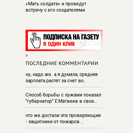
«Мать солдата» и проведут
встречу с его создателями
17:48
В Железногорске пробурят
три дополнительные скважины
из‑за проблем с водоснабжением
17:23
В Курске установили две
камеры ПДД на превышение
>
скорости
ПОСЛЕДНИЕ КОММЕНТАРИИ
16:55
В Курске жителя
Тюменской области осудили за
ну, надо же.. а я думала, средняя
незаконную перевозку
зарплата растёт за счёт во...
взрывчатки
Способ борьбы с лужами показал
16:47
В Курске капремонт дорог
"губернатор" Е.Матвеев в свое...
выполнен на 54%
что же достали эти проверяющие
- защитники от пожаров ...