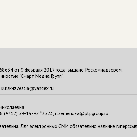
68634 от 9 февраля 2017 года, выдано Роскомнадзором.
нностью "Смарт Медиа Групп".
kursk-izvestia@yandex.ru
 Николаевна
8 (4712) 39-19-42 *2323, n.semenova@ptpgroup.ru
тельна. Для электронных СМИ обязательно наличие гиперссылки н