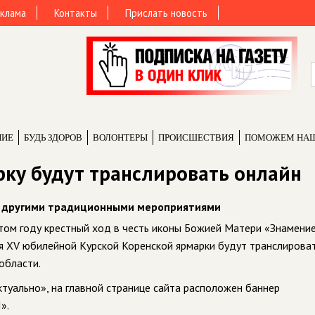
клама
Контакты
Прислать новость
НИЕ
БУДЬ ЗДОРОВ
ВОЛОНТЕРЫ
ПРОИCШЕСТВИЯ
ПОМОЖЕМ НА
рку будут транслировать онлайн
а другими традиционными мероприятиями
 этом году крестный ход в честь иконы Божией Матери «Знамени
я XV юбилейной Курской Коренской ярмарки будут транслироват
области.
туально», на главной странице сайта расположен баннер
».