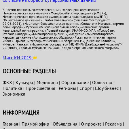
Согласие на обработку персональных данных
В России признаны экстремистскими и запрещены организации:
Некоммерческая организация «Фонд борьбы с коррупцией» («ФБК»),
Некоммерческая организация «Фонд защиты прав граждан» («ФЗПГ»),
Общественное движение «Штабы Навального» (решение Мосгорсуда от
09.06.2021), «Национал-большевистская партия», «Свидетели Иеговы», «Армия
воли народа», «Русский общенациональный союз», «Движение против
нелегальной иммиграции», «Правый сектор», УНА-УНСО, УПА, «Тризуб им.
Степана Бандеры», «Мизантропик дивижн», «Меджлис крымскотатарского
народа», движение «Артподготовка», общероссийская политическая партия
«Воля». Признаны террористическими и запрещены: «Движение Талибан»,
«Имарат Кавказ», «Исламское государство» (ИГ, ИГИЛ), Джебхад-ан-Нусра, «АУМ
Синрике», «Братья-мусульмане», «Аль-Каида в странах исламского Магриба».
Мисс КИ 2019
ОСНОВНЫЕ РАЗДЕЛЫ
ЖКХ
|
Культура
|
Медицина
|
Образование
|
Общество
|
Политика
|
Проиcшествия
|
Регионы
|
Спорт
|
Шоу бизнес
|
Экономика
ИНФОРМАЦИЯ
Главная
|
Прямой эфир
|
Объявления
|
О проекте
|
Реклама
|