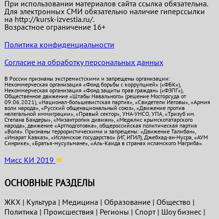
При использовании материалов сайта ссылка обязательна.
Для электронных СМИ обязательно наличие гиперссылки
на http://kursk-izvestia.ru/.
Возрастное ограничение 16+
Политика конфиденциальности
Согласие на обработку персональных данных
В России признаны экстремистскими и запрещены организации:
Некоммерческая организация «Фонд борьбы с коррупцией» («ФБК»),
Некоммерческая организация «Фонд защиты прав граждан» («ФЗПГ»),
Общественное движение «Штабы Навального» (решение Мосгорсуда от
09.06.2021), «Национал-большевистская партия», «Свидетели Иеговы», «Армия
воли народа», «Русский общенациональный союз», «Движение против
нелегальной иммиграции», «Правый сектор», УНА-УНСО, УПА, «Тризуб им.
Степана Бандеры», «Мизантропик дивижн», «Меджлис крымскотатарского
народа», движение «Артподготовка», общероссийская политическая партия
«Воля». Признаны террористическими и запрещены: «Движение Талибан»,
«Имарат Кавказ», «Исламское государство» (ИГ, ИГИЛ), Джебхад-ан-Нусра, «АУМ
Синрике», «Братья-мусульмане», «Аль-Каида в странах исламского Магриба».
Мисс КИ 2019
ОСНОВНЫЕ РАЗДЕЛЫ
ЖКХ
|
Культура
|
Медицина
|
Образование
|
Общество
|
Политика
|
Проиcшествия
|
Регионы
|
Спорт
|
Шоу бизнес
|