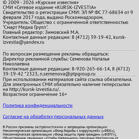
© 2009 - 2026 «Курские известия»
СМИ «Сетевое издание «KURSK-IZVESTIA»
Свидетельство о регистрации СМИ: ЭЛ № ФС 77-68634 от 9
февраля 2017 года, выдано Роскомнадзором.
Учредитель: Общество с ограниченной ответственностью
"Смарт Медиа Групп".
Главный редактор:
Зимовский М.А.
Контактные данные редакции: 8 (4712) 39-19-42, kursk-
izvestia@yandex.ru
По вопросам размещения рекламы обращаться:
Директор рекламной службы: Семенова Наталья
Николаевна
Контактные данные редакции: 8-920-265-66-14, 8 (4712)
39-19-42 *2323, n.semenova@ptpgroup.ru
При использовании материалов сайта ссылка обязательна.
Для электронных СМИ обязательно наличие гиперссылки
на http://kursk-izvestia.ru/.
Возрастное ограничение 16+
Политика конфиденциальности
Согласие на обработку персональных данных
В России признаны экстремистскими и запрещены организации:
Некоммерческая организация «Фонд борьбы с коррупцией» («ФБК»),
Некоммерческая организация «Фонд защиты прав граждан» («ФЗПГ»),
Общественное движение «Штабы Навального» (решение Мосгорсуда от