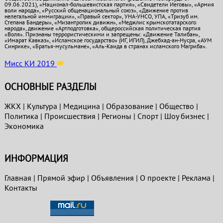
09.06.2021), «Национал-большевистская партия», «Свидетели Иеговы», «Армия
воли народа», «Русский общенациональный союз», «Движение против
нелегальной иммиграции», «Правый сектор», УНА-УНСО, УПА, «Тризуб им.
Степана Бандеры», «Мизантропик дивижн», «Меджлис крымскотатарского
народа», движение «Артподготовка», общероссийская политическая партия
«Воля». Признаны террористическими и запрещены: «Движение Талибан»,
«Имарат Кавказ», «Исламское государство» (ИГ, ИГИЛ), Джебхад-ан-Нусра, «АУМ
Синрике», «Братья-мусульмане», «Аль-Каида в странах исламского Магриба».
Мисс КИ 2019
ОСНОВНЫЕ РАЗДЕЛЫ
ЖКХ
|
Культура
|
Медицина
|
Образование
|
Общество
|
Политика
|
Проиcшествия
|
Регионы
|
Спорт
|
Шоу бизнес
|
Экономика
ИНФОРМАЦИЯ
Главная
|
Прямой эфир
|
Объявления
|
О проекте
|
Реклама
|
Контакты