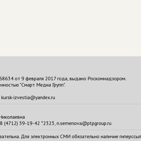
68634 от 9 февраля 2017 года, выдано Роскомнадзором.
нностью "Смарт Медиа Групп".
kursk-izvestia@yandex.ru
 Николаевна
8 (4712) 39-19-42 *2323, n.semenova@ptpgroup.ru
тельна. Для электронных СМИ обязательно наличие гиперссылки н