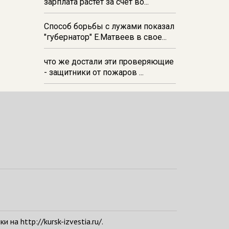
зарплата растёт за счёт во...
Способ борьбы с лужами показал
"губернатор" Е.Матвеев в свое...
что же достали эти проверяющие
- защитники от пожаров ...
а http://kursk-izvestia.ru/.