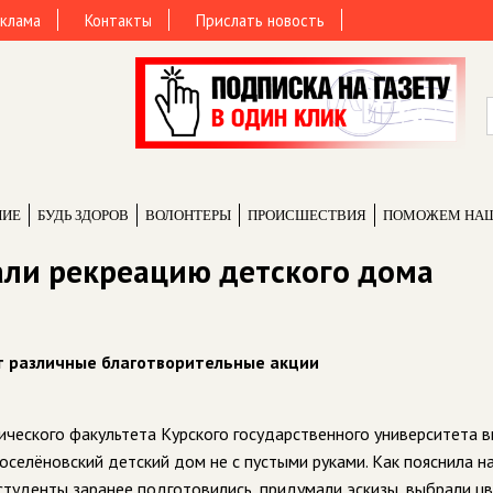
клама
Контакты
Прислать новость
НИЕ
БУДЬ ЗДОРОВ
ВОЛОНТЕРЫ
ПРОИCШЕСТВИЯ
ПОМОЖЕМ НА
али рекреацию детского дома
т различные благотворительные акции
ического факультета
Курского государственного университета в
селёновский детский дом не с пустыми руками. Как пояснила н
студенты заранее подготовились, придумали эскизы, выбрали цв