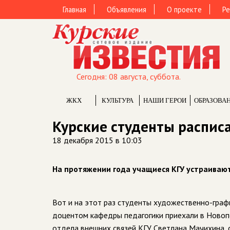
Главная
Объявления
О проекте
Ре
Сегодня: 08 августа, суббота.
ЖКХ
КУЛЬТУРА
НАШИ ГЕРОИ
ОБРАЗОВА
Курские студенты распис
18 декабря 2015 в 10:03
На протяжении года учащиеся КГУ устраиваю
Вот и на этот раз студенты художественно-граф
доцентом кафедры педагогики приехали в Новопо
отдела внешних связей КГУ Светлана Мачихина, 