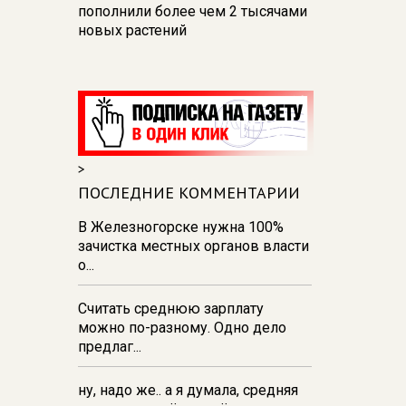
пополнили более чем 2 тысячами
новых растений
13:58
9 августа в Курской области
— облака и дожди
13:40
В Курской области для
диких животных разложили 20 кг
соли и 500 кг сена
>
13:35
234 курских спортсмена
ПОСЛЕДНИЕ КОММЕНТАРИИ
отправились на сборы в лагерь
«Меридиан»
В Железногорске нужна 100%
зачистка местных органов власти
13:31
В Курске и Железногорске
о...
прошли баскетбольные
мастер‑классы Егора Вяльцева
Считать среднюю зарплату
можно по-разному. Одно дело
предлаг...
ну, надо же.. а я думала, средняя