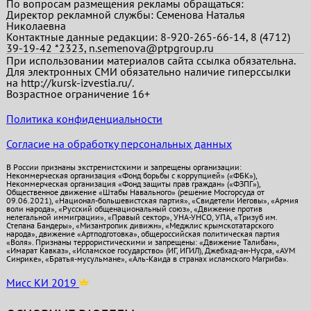
По вопросам размещения рекламы обращаться:
Директор рекламной службы: Семенова Наталья
Николаевна
Контактные данные редакции: 8-920-265-66-14, 8 (4712)
39-19-42 *2323, n.semenova@ptpgroup.ru
При использовании материалов сайта ссылка обязательна.
Для электронных СМИ обязательно наличие гиперссылки
на http://kursk-izvestia.ru/.
Возрастное ограничение 16+
Политика конфиденциальности
Согласие на обработку персональных данных
В России признаны экстремистскими и запрещены организации:
Некоммерческая организация «Фонд борьбы с коррупцией» («ФБК»),
Некоммерческая организация «Фонд защиты прав граждан» («ФЗПГ»),
Общественное движение «Штабы Навального» (решение Мосгорсуда от
09.06.2021), «Национал-большевистская партия», «Свидетели Иеговы», «Армия
воли народа», «Русский общенациональный союз», «Движение против
нелегальной иммиграции», «Правый сектор», УНА-УНСО, УПА, «Тризуб им.
Степана Бандеры», «Мизантропик дивижн», «Меджлис крымскотатарского
народа», движение «Артподготовка», общероссийская политическая партия
«Воля». Признаны террористическими и запрещены: «Движение Талибан»,
«Имарат Кавказ», «Исламское государство» (ИГ, ИГИЛ), Джебхад-ан-Нусра, «АУМ
Синрике», «Братья-мусульмане», «Аль-Каида в странах исламского Магриба».
Мисс КИ 2019