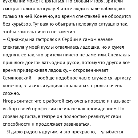
кукольник может спрятаться. По словам Игоря, зрители
смотрят только на куклу. В итоге люди в зале наблюдают
только за ней. Конечно, во время спектаклей не обходится
без курьёзов. Тут важно обыграть неловкую ситуацию так,
чтобы зритель ничего не заметил.
– Однажды на гастролях в Сербии в самом начале
спектакля у моей куклы отвалилась ладошка, но я сумел
поднять её так, что зрители ничего не заметили. Спектакль
пришлось доигрывать одной рукой, потому что другой всё
время придерживал ладошку, – откровенничает
Семяновский, – вообще подобное часто случается, артисту,
конечно, в таких ситуациях справляться с ролью очень
сложно.
Игорь считает, что с работой ему очень повезло и называет
выбор своей профессии не иначе как провидением. По
словам артиста, в театре он полностью реализует свои
способности и продолжает развиваться.
– Я дарю радость другим, и это прекрасно, – улыбается