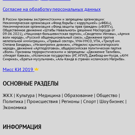
Согласие на обработку персональных данных
В России признаны экстремистскими и запрещены организации:
Некоммерческая организация «Фонд борьбы с коррупцией» («ФБК»),
Некоммерческая организация «Фонд защиты прав граждан» («ФЗПГ»),
Общественное движение «Штабы Навального» (решение Мосгорсуда от
09.06.2021), «Национал-большевистская партия», «Свидетели Иеговы», «Армия
воли народа», «Русский общенациональный союз», «Движение против
нелегальной иммиграции», «Правый сектор», УНА-УНСО, УПА, «Тризуб им.
Степана Бандеры», «Мизантропик дивижн», «Меджлис крымскотатарского
народа», движение «Артподготовка», общероссийская политическая партия
«Воля». Признаны террористическими и запрещены: «Движение Талибан»,
«Имарат Кавказ», «Исламское государство» (ИГ, ИГИЛ), Джебхад-ан-Нусра, «АУМ
Синрике», «Братья-мусульмане», «Аль-Каида в странах исламского Магриба».
Мисс КИ 2019
ОСНОВНЫЕ РАЗДЕЛЫ
ЖКХ
|
Культура
|
Медицина
|
Образование
|
Общество
|
Политика
|
Проиcшествия
|
Регионы
|
Спорт
|
Шоу бизнес
|
Экономика
ИНФОРМАЦИЯ