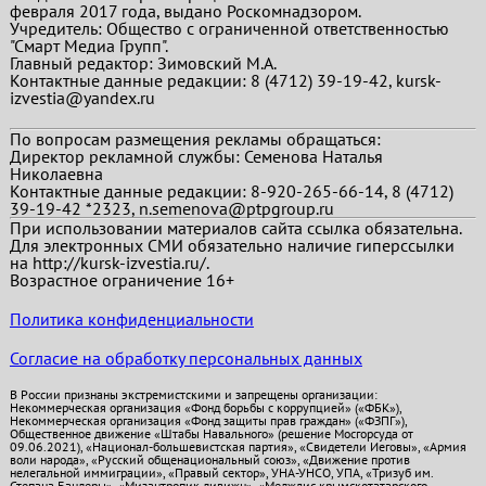
февраля 2017 года, выдано Роскомнадзором.
Учредитель: Общество с ограниченной ответственностью
"Смарт Медиа Групп".
Главный редактор:
Зимовский М.А.
Контактные данные редакции: 8 (4712) 39-19-42, kursk-
izvestia@yandex.ru
По вопросам размещения рекламы обращаться:
Директор рекламной службы: Семенова Наталья
Николаевна
Контактные данные редакции: 8-920-265-66-14, 8 (4712)
39-19-42 *2323, n.semenova@ptpgroup.ru
При использовании материалов сайта ссылка обязательна.
Для электронных СМИ обязательно наличие гиперссылки
на http://kursk-izvestia.ru/.
Возрастное ограничение 16+
Политика конфиденциальности
Согласие на обработку персональных данных
В России признаны экстремистскими и запрещены организации:
Некоммерческая организация «Фонд борьбы с коррупцией» («ФБК»),
Некоммерческая организация «Фонд защиты прав граждан» («ФЗПГ»),
Общественное движение «Штабы Навального» (решение Мосгорсуда от
09.06.2021), «Национал-большевистская партия», «Свидетели Иеговы», «Армия
воли народа», «Русский общенациональный союз», «Движение против
нелегальной иммиграции», «Правый сектор», УНА-УНСО, УПА, «Тризуб им.
Степана Бандеры», «Мизантропик дивижн», «Меджлис крымскотатарского