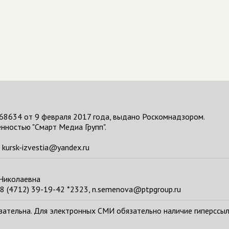
68634 от 9 февраля 2017 года, выдано Роскомнадзором.
нностью "Смарт Медиа Групп".
kursk-izvestia@yandex.ru
 Николаевна
8 (4712) 39-19-42 *2323, n.semenova@ptpgroup.ru
тельна. Для электронных СМИ обязательно наличие гиперссылки н