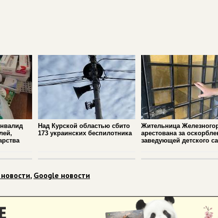
инвалид
Над Курской областью сбито
Жительница Железного
лей,
173 украинских беспилотника
арестована за оскорбле
арства
заведующей детского с
 новости
,
Google новости