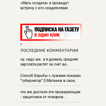
«Мать солдата» и проведут
встречу с его создателями
17:48
В Железногорске пробурят
три дополнительные скважины
из‑за проблем с водоснабжением
17:23
В Курске установили две
камеры ПДД на превышение
>
скорости
ПОСЛЕДНИЕ КОММЕНТАРИИ
16:55
В Курске жителя
Тюменской области осудили за
ну, надо же.. а я думала, средняя
незаконную перевозку
зарплата растёт за счёт во...
взрывчатки
Способ борьбы с лужами показал
16:47
В Курске капремонт дорог
"губернатор" Е.Матвеев в свое...
выполнен на 54%
что же достали эти проверяющие
- защитники от пожаров ...