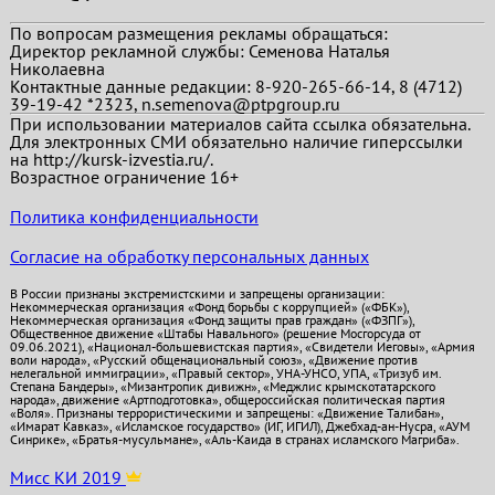
По вопросам размещения рекламы обращаться:
Директор рекламной службы: Семенова Наталья
Николаевна
Контактные данные редакции: 8-920-265-66-14, 8 (4712)
39-19-42 *2323, n.semenova@ptpgroup.ru
При использовании материалов сайта ссылка обязательна.
Для электронных СМИ обязательно наличие гиперссылки
на http://kursk-izvestia.ru/.
Возрастное ограничение 16+
Политика конфиденциальности
Согласие на обработку персональных данных
В России признаны экстремистскими и запрещены организации:
Некоммерческая организация «Фонд борьбы с коррупцией» («ФБК»),
Некоммерческая организация «Фонд защиты прав граждан» («ФЗПГ»),
Общественное движение «Штабы Навального» (решение Мосгорсуда от
09.06.2021), «Национал-большевистская партия», «Свидетели Иеговы», «Армия
воли народа», «Русский общенациональный союз», «Движение против
нелегальной иммиграции», «Правый сектор», УНА-УНСО, УПА, «Тризуб им.
Степана Бандеры», «Мизантропик дивижн», «Меджлис крымскотатарского
народа», движение «Артподготовка», общероссийская политическая партия
«Воля». Признаны террористическими и запрещены: «Движение Талибан»,
«Имарат Кавказ», «Исламское государство» (ИГ, ИГИЛ), Джебхад-ан-Нусра, «АУМ
Синрике», «Братья-мусульмане», «Аль-Каида в странах исламского Магриба».
Мисс КИ 2019