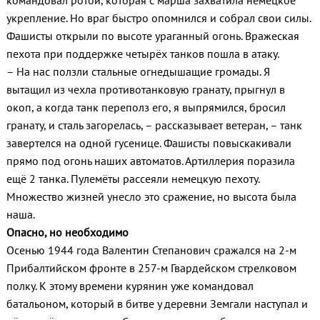
командовал ротой, которая с марша захватила немецкое
укрепление. Но враг быстро опомнился и собрал свои силы.
Фашисты открыли по высоте ураганный огонь. Вражеская
пехота при поддержке четырёх танков пошла в атаку.
– На нас ползли стальные огнедышащие громады. Я
вытащил из чехла противотанковую гранату, прыгнул в
окоп, а когда танк переполз его, я выпрямился, бросил
гранату, и сталь загорелась, – рассказывает ветеран, – танк
завертелся на одной гусенице. Фашисты повыскакивали
прямо под огонь наших автоматов. Артиллерия поразила
ещё 2 танка. Пулемёты рассеяли немецкую пехоту.
Множество жизней унесло это сражение, но высота была
наша.
Опасно, но необходимо
Осенью 1944 года Валентин Степанович сражался на 2-м
Прибалтийском фронте в 257-м Гвардейском стрелковом
полку. К этому времени курянин уже командовал
батальоном, который в битве у деревни Земгали наступал и