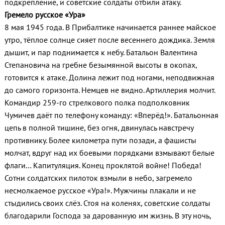
подкрепление, и советские солдаты отбили атаку.
Гремело русское «Ура»
8 мая 1945 года. В Прибалтике начинается раннее майское
утро, тёплое солнце сияет после весеннего дождика. Земля
дышит, и пар поднимается к небу. Батальон Валентина
Степановича на гребне безымянной высоты в окопах,
готовится к атаке. Долина лежит под ногами, неподвижная
до самого горизонта. Немцев не видно. Артиллерия молчит.
Командир 259-го стрелкового полка подполковник
Чумичев даёт по телефону команду: «Вперёд!». Батальонная
цепь в полной тишине, без огня, двинулась навстречу
противнику. Более километра пути позади, а фашисты
молчат, вдруг над их боевыми порядками взмывают белые
флаги… Капитуляция. Конец проклятой войне! Победа!
Сотни солдатских пилоток взмыли в небо, загремело
несмолкаемое русское «Ура!». Мужчины плакали и не
стыдились своих слёз. Стоя на коленях, советские солдаты
благодарили Господа за дарованную им жизнь. В эту ночь,