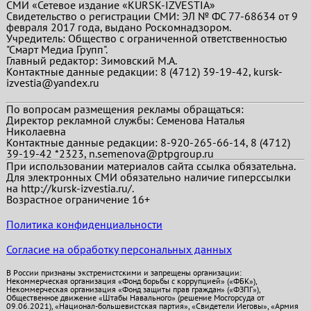
СМИ «Сетевое издание «KURSK-IZVESTIA»
Свидетельство о регистрации СМИ: ЭЛ № ФС 77-68634 от 9
февраля 2017 года, выдано Роскомнадзором.
Учредитель: Общество с ограниченной ответственностью
"Смарт Медиа Групп".
Главный редактор:
Зимовский М.А.
Контактные данные редакции: 8 (4712) 39-19-42, kursk-
izvestia@yandex.ru
По вопросам размещения рекламы обращаться:
Директор рекламной службы: Семенова Наталья
Николаевна
Контактные данные редакции: 8-920-265-66-14, 8 (4712)
39-19-42 *2323, n.semenova@ptpgroup.ru
При использовании материалов сайта ссылка обязательна.
Для электронных СМИ обязательно наличие гиперссылки
на http://kursk-izvestia.ru/.
Возрастное ограничение 16+
Политика конфиденциальности
Согласие на обработку персональных данных
В России признаны экстремистскими и запрещены организации:
Некоммерческая организация «Фонд борьбы с коррупцией» («ФБК»),
Некоммерческая организация «Фонд защиты прав граждан» («ФЗПГ»),
Общественное движение «Штабы Навального» (решение Мосгорсуда от
09.06.2021), «Национал-большевистская партия», «Свидетели Иеговы», «Армия