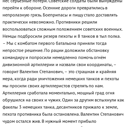
нёс серьёзные потери. Советские солдаты были вынуждены
перейти к обороне. Осенние дороги превратились в
непролазную грязь. Боеприпасы и пищу стало доставлять
практически невозможно. Противники решили
воспользоваться сложным положением советских военных.
Немцы подбросили резерв пехоты и 8 танков в тыл полка.
– Мы с комбатом первого батальона приняли тогда
непростое решение. По рации доложили обстановку
командиру и попросили немедленно помочь огнём
дивизионной артиллерии и назвали свои координаты, –
говорит Валентин Степанович, – это страшная и крайняя
мера, когда ради уничтожения немецких танков и пехоты
мы просили своих артиллеристов стрелять по нам.
Артиллерия сработала моментально, мощный град огня
обрушился на своих и чужих. Один за другим вспыхнули как
факелы 3 немецких танка, десантников прижало к земле,
пехота противника была остановлена. Валентин Степанович
чудом остался жив. В нужный момент прибыло