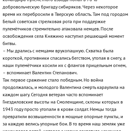
добровольческую бригаду сибиряков. Через некоторое
время их перебросили в Тверскую область. Там под городом
Белый советская стрелковая рота при поддержке
пулемётчиков стремительно атаковала немцев. После
освобождения села Княжино наступил решающий момент
битвы.
– Мы дрались с немцами врукопашную. Схватка была
короткой, противники спасались бегством, утопая в снегу, а
наши пулемётчики косили их с флангов прицельным огнем,
– вспоминает Валентин Степанович.
Так первое сражение стало победным. Но война
продолжалась, и молодого Валентина смерть караулила на
каждом шагу. Сегодня ветеран часто вспоминает
Гнездиловские высоты на Смоленщине, склоны которых в
1943 году просто утопали в крови солдат. Немцы тогда
превратили возвышенности в мощные опорные пункты, и
за каждую велись упорные бои. В то время наш земляк уже