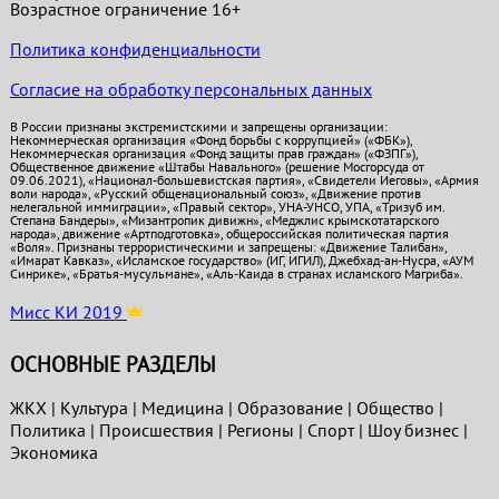
Возрастное ограничение 16+
Политика конфиденциальности
Согласие на обработку персональных данных
В России признаны экстремистскими и запрещены организации:
Некоммерческая организация «Фонд борьбы с коррупцией» («ФБК»),
Некоммерческая организация «Фонд защиты прав граждан» («ФЗПГ»),
Общественное движение «Штабы Навального» (решение Мосгорсуда от
09.06.2021), «Национал-большевистская партия», «Свидетели Иеговы», «Армия
воли народа», «Русский общенациональный союз», «Движение против
нелегальной иммиграции», «Правый сектор», УНА-УНСО, УПА, «Тризуб им.
Степана Бандеры», «Мизантропик дивижн», «Меджлис крымскотатарского
народа», движение «Артподготовка», общероссийская политическая партия
«Воля». Признаны террористическими и запрещены: «Движение Талибан»,
«Имарат Кавказ», «Исламское государство» (ИГ, ИГИЛ), Джебхад-ан-Нусра, «АУМ
Синрике», «Братья-мусульмане», «Аль-Каида в странах исламского Магриба».
Мисс КИ 2019
ОСНОВНЫЕ РАЗДЕЛЫ
ЖКХ
|
Культура
|
Медицина
|
Образование
|
Общество
|
Политика
|
Проиcшествия
|
Регионы
|
Спорт
|
Шоу бизнес
|
Экономика