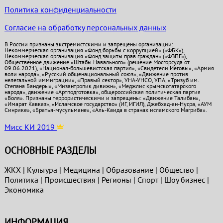
Политика конфиденциальности
Согласие на обработку персональных данных
В России признаны экстремистскими и запрещены организации:
Некоммерческая организация «Фонд борьбы с коррупцией» («ФБК»),
Некоммерческая организация «Фонд защиты прав граждан» («ФЗПГ»),
Общественное движение «Штабы Навального» (решение Мосгорсуда от
09.06.2021), «Национал-большевистская партия», «Свидетели Иеговы», «Армия
воли народа», «Русский общенациональный союз», «Движение против
нелегальной иммиграции», «Правый сектор», УНА-УНСО, УПА, «Тризуб им.
Степана Бандеры», «Мизантропик дивижн», «Меджлис крымскотатарского
народа», движение «Артподготовка», общероссийская политическая партия
«Воля». Признаны террористическими и запрещены: «Движение Талибан»,
«Имарат Кавказ», «Исламское государство» (ИГ, ИГИЛ), Джебхад-ан-Нусра, «АУМ
Синрике», «Братья-мусульмане», «Аль-Каида в странах исламского Магриба».
Мисс КИ 2019
ОСНОВНЫЕ РАЗДЕЛЫ
ЖКХ
|
Культура
|
Медицина
|
Образование
|
Общество
|
Политика
|
Проиcшествия
|
Регионы
|
Спорт
|
Шоу бизнес
|
Экономика
ИНФОРМАЦИЯ