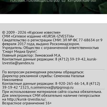
© 2009 - 2026 «Курские известия»
СМИ «Сетевое издание «KURSK-IZVESTIA»
Свидетельство о регистрации СМИ: ЭЛ № ФС 77-68634 от 9
февраля 2017 года, выдано Роскомнадзором.
Учредитель: Общество с ограниченной ответственностью
"Смарт Медиа Групп".
Главный редактор:
Зимовский М.А.
Контактные данные редакции: 8 (4712) 39-19-42, kursk-
izvestia@yandex.ru
По вопросам размещения рекламы обращаться:
Директор рекламной службы: Семенова Наталья
Николаевна
Контактные данные редакции: 8-920-265-66-14, 8 (4712)
39-19-42 *2323, n.semenova@ptpgroup.ru
При использовании материалов сайта ссылка обязательна.
Для электронных СМИ обязательно наличие гиперссылки
на http://kursk-izvestia.ru/.
Возрастное ограничение 16+