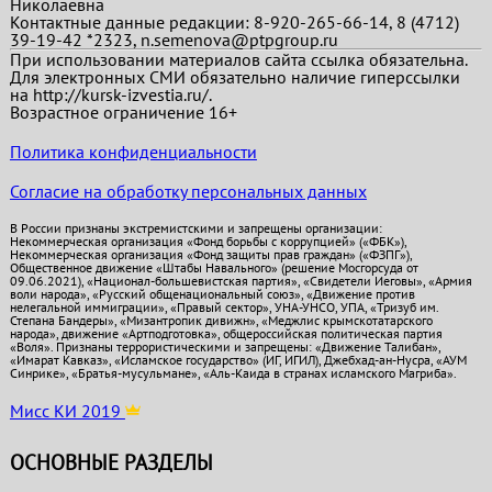
Николаевна
Контактные данные редакции: 8-920-265-66-14, 8 (4712)
39-19-42 *2323, n.semenova@ptpgroup.ru
При использовании материалов сайта ссылка обязательна.
Для электронных СМИ обязательно наличие гиперссылки
на http://kursk-izvestia.ru/.
Возрастное ограничение 16+
Политика конфиденциальности
Согласие на обработку персональных данных
В России признаны экстремистскими и запрещены организации:
Некоммерческая организация «Фонд борьбы с коррупцией» («ФБК»),
Некоммерческая организация «Фонд защиты прав граждан» («ФЗПГ»),
Общественное движение «Штабы Навального» (решение Мосгорсуда от
09.06.2021), «Национал-большевистская партия», «Свидетели Иеговы», «Армия
воли народа», «Русский общенациональный союз», «Движение против
нелегальной иммиграции», «Правый сектор», УНА-УНСО, УПА, «Тризуб им.
Степана Бандеры», «Мизантропик дивижн», «Меджлис крымскотатарского
народа», движение «Артподготовка», общероссийская политическая партия
«Воля». Признаны террористическими и запрещены: «Движение Талибан»,
«Имарат Кавказ», «Исламское государство» (ИГ, ИГИЛ), Джебхад-ан-Нусра, «АУМ
Синрике», «Братья-мусульмане», «Аль-Каида в странах исламского Магриба».
Мисс КИ 2019
ОСНОВНЫЕ РАЗДЕЛЫ