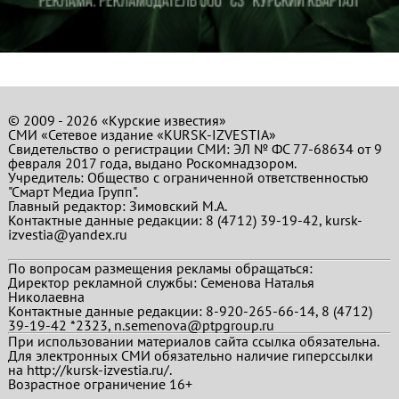
© 2009 - 2026 «Курские известия»
СМИ «Сетевое издание «KURSK-IZVESTIA»
Свидетельство о регистрации СМИ: ЭЛ № ФС 77-68634 от 9
февраля 2017 года, выдано Роскомнадзором.
Учредитель: Общество с ограниченной ответственностью
"Смарт Медиа Групп".
Главный редактор:
Зимовский М.А.
Контактные данные редакции: 8 (4712) 39-19-42, kursk-
izvestia@yandex.ru
По вопросам размещения рекламы обращаться:
Директор рекламной службы: Семенова Наталья
Николаевна
Контактные данные редакции: 8-920-265-66-14, 8 (4712)
39-19-42 *2323, n.semenova@ptpgroup.ru
При использовании материалов сайта ссылка обязательна.
Для электронных СМИ обязательно наличие гиперссылки
на http://kursk-izvestia.ru/.
Возрастное ограничение 16+