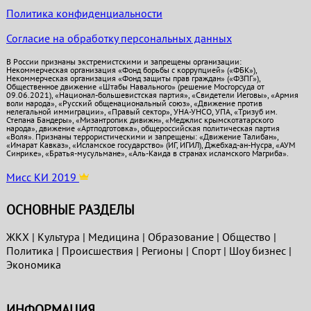
Политика конфиденциальности
Согласие на обработку персональных данных
В России признаны экстремистскими и запрещены организации:
Некоммерческая организация «Фонд борьбы с коррупцией» («ФБК»),
Некоммерческая организация «Фонд защиты прав граждан» («ФЗПГ»),
Общественное движение «Штабы Навального» (решение Мосгорсуда от
09.06.2021), «Национал-большевистская партия», «Свидетели Иеговы», «Армия
воли народа», «Русский общенациональный союз», «Движение против
нелегальной иммиграции», «Правый сектор», УНА-УНСО, УПА, «Тризуб им.
Степана Бандеры», «Мизантропик дивижн», «Меджлис крымскотатарского
народа», движение «Артподготовка», общероссийская политическая партия
«Воля». Признаны террористическими и запрещены: «Движение Талибан»,
«Имарат Кавказ», «Исламское государство» (ИГ, ИГИЛ), Джебхад-ан-Нусра, «АУМ
Синрике», «Братья-мусульмане», «Аль-Каида в странах исламского Магриба».
Мисс КИ 2019
ОСНОВНЫЕ РАЗДЕЛЫ
ЖКХ
|
Культура
|
Медицина
|
Образование
|
Общество
|
Политика
|
Проиcшествия
|
Регионы
|
Спорт
|
Шоу бизнес
|
Экономика
ИНФОРМАЦИЯ