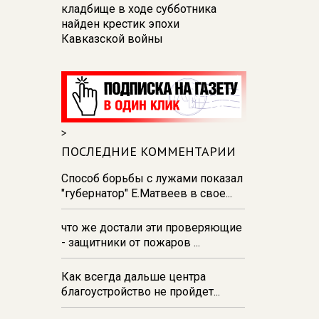
кладбище в ходе субботника
найден крестик эпохи
Кавказской войны
16:14
Курские пляжи с начала
лета посетили 22 тысячи
отдыхающих
15:55
Курянам рассказали о
>
шести площадках для выгула
собак
ПОСЛЕДНИЕ КОММЕНТАРИИ
15:52
Наехавший на мину 72-
Способ борьбы с лужами показал
летний мужчина погиб в Курском
"губернатор" Е.Матвеев в свое...
приграничье
что же достали эти проверяющие
15:45
Куряне смогут наблюдать
- защитники от пожаров ...
за звездопадом в телескоп
Как всегда дальше центра
благоустройство не пройдет...