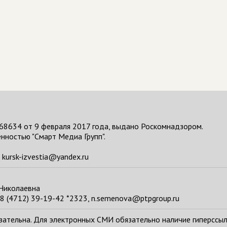
68634 от 9 февраля 2017 года, выдано Роскомнадзором.
нностью "Смарт Медиа Групп".
kursk-izvestia@yandex.ru
 Николаевна
8 (4712) 39-19-42 *2323, n.semenova@ptpgroup.ru
тельна. Для электронных СМИ обязательно наличие гиперссылки н