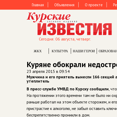
Главная
Объявления
О проекте
Ре
Сегодня: 06 августа, четверг.
ЖКХ
КУЛЬТУРА
НАШИ ГЕРОИ
ОБРАЗОВА
Куряне обокрали недост
23 апреля 2015 в 09:54
Мужчина и его приятель вынесли 166 секций
утеплитель
В пресс-службе УМВД по Курску сообщили
, чт
На протяжении этого времени там не было ни ох
раньше работал на этом объекте сторожем, и его
пристрастие к алкоголю, не забыл оставить ключ
беспрепятственно проникли в дом.