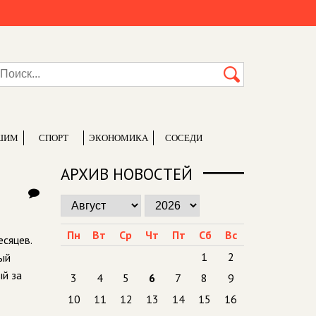
ШИМ
СПОРТ
ЭКОНОМИКА
СОСЕДИ
АРХИВ НОВОСТЕЙ
Пн
Вт
Ср
Чт
Пт
Сб
Вс
сяцев.
1
2
ый
ый за
3
4
5
6
7
8
9
10
11
12
13
14
15
16