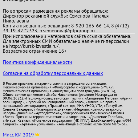
По вопросам размещения рекламы обращаться:
Директор рекламной службы: Семенова Наталья
Николаевна
Контактные данные редакции: 8-920-265-66-14, 8 (4712)
39-19-42 *2323, n.semenova@ptpgroup.ru
При использовании материалов сайта ссылка обязательна.
Для электронных СМИ обязательно наличие гиперссылки
на http://kursk-izvestia.ru/.
Возрастное ограничение 16+
Политика конфиденциальности
Согласие на обработку персональных данных
В России признаны экстремистскими и запрещены организации:
Некоммерческая организация «Фонд борьбы с коррупцией» («ФБК»),
Некоммерческая организация «Фонд защиты прав граждан» («ФЗПГ»),
Общественное движение «Штабы Навального» (решение Мосгорсуда от
09.06.2021), «Национал-большевистская партия», «Свидетели Иеговы», «Армия
воли народа», «Русский общенациональный союз», «Движение против
нелегальной иммиграции», «Правый сектор», УНА-УНСО, УПА, «Тризуб им.
Степана Бандеры», «Мизантропик дивижн», «Меджлис крымскотатарского
народа», движение «Артподготовка», общероссийская политическая партия
«Воля». Признаны террористическими и запрещены: «Движение Талибан»,
«Имарат Кавказ», «Исламское государство» (ИГ, ИГИЛ), Джебхад-ан-Нусра, «АУМ
Синрике», «Братья-мусульмане», «Аль-Каида в странах исламского Магриба».
Мисс КИ 2019