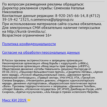
По вопросам размещения рекламы обращаться:
Директор рекламной службы: Семенова Наталья
Николаевна
Контактные данные редакции: 8-920-265-66-14, 8 (4712)
39-19-42 *2323, n.semenova@ptpgroup.ru
При использовании материалов сайта ссылка обязательна.
Для электронных СМИ обязательно наличие гиперссылки
на http://kursk-izvestia.ru/.
Возрастное ограничение 16+
Политика конфиденциальности
Согласие на обработку персональных данных
В России признаны экстремистскими и запрещены организации:
Некоммерческая организация «Фонд борьбы с коррупцией» («ФБК»),
Некоммерческая организация «Фонд защиты прав граждан» («ФЗПГ»),
Общественное движение «Штабы Навального» (решение Мосгорсуда от
09.06.2021), «Национал-большевистская партия», «Свидетели Иеговы», «Армия
воли народа», «Русский общенациональный союз», «Движение против
нелегальной иммиграции», «Правый сектор», УНА-УНСО, УПА, «Тризуб им.
Степана Бандеры», «Мизантропик дивижн», «Меджлис крымскотатарского
народа», движение «Артподготовка», общероссийская политическая партия
«Воля». Признаны террористическими и запрещены: «Движение Талибан»,
«Имарат Кавказ», «Исламское государство» (ИГ, ИГИЛ), Джебхад-ан-Нусра, «АУМ
Синрике», «Братья-мусульмане», «Аль-Каида в странах исламского Магриба».
Мисс КИ 2019