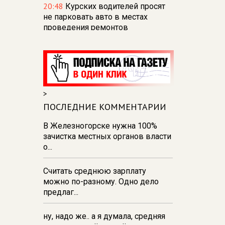
20:48
Курских водителей просят
не парковать авто в местах
проведения ремонтов
18:57
Курское МЧС
предупреждает о грозах и
сильных порывах ветра 8 августа
16:47
В Курске отметили 70-летие
>
Дня строителя
ПОСЛЕДНИЕ КОММЕНТАРИИ
16:36
Прокуратура держит на
контроле ситуацию с
В Железногорске нужна 100%
водоснабжением в
зачистка местных органов власти
Железногорске
о...
15:55
В Курске министр природы
Считать среднюю зарплату
продолжает искать источник
можно по-разному. Одно дело
неприятного запаха
предлаг...
ну, надо же.. а я думала, средняя