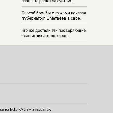
зарплата растёт за счёт во...
Способ борьбы с лужами показал
"губернатор" Е.Матвеев в свое...
что же достали эти проверяющие
- защитники от пожаров ...
а http://kursk-izvestia.ru/.