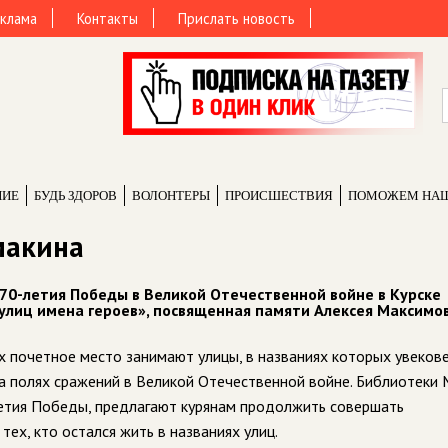
клама
Контакты
Прислать новость
НИЕ
БУДЬ ЗДОРОВ
ВОЛОНТЕРЫ
ПРОИCШЕСТВИЯ
ПОМОЖЕМ НА
макина
я 70-летия Победы в Великой Отечественной войне в Курске
 улиц имена героев», посвященная памяти Алексея Максимо
них почетное место занимают улицы, в названиях которых увеков
 на полях сражений в Великой Отечественной войне. Библиотеки
 летия Победы, предлагают курянам продолжить совершать
ех, кто остался жить в названиях улиц.