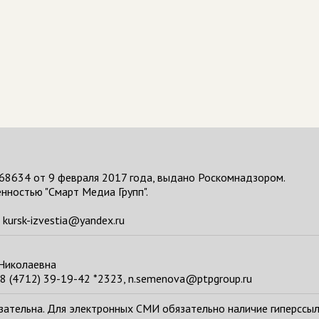
68634 от 9 февраля 2017 года, выдано Роскомнадзором.
нностью "Смарт Медиа Групп".
kursk-izvestia@yandex.ru
 Николаевна
8 (4712) 39-19-42 *2323, n.semenova@ptpgroup.ru
тельна. Для электронных СМИ обязательно наличие гиперссылки н