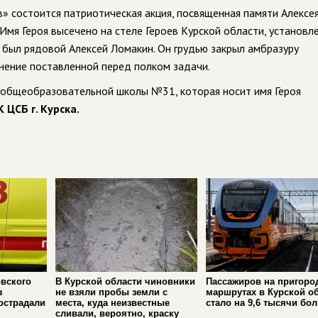
в» состоится патриотическая акция, посвященная памяти Алексе
Имя Героя высечено на стеле Героев Курской области, установл
был рядовой Алексей Ломакин. Он грудью закрыл амбразуру
нение поставленной перед полком задачи.
й общеобразовательной школы №31, которая носит имя Героя
ЦСБ г. Курска.
вского
В Курской области чиновники
Пассажиров на пригоро
з
не взяли пробы земли с
маршрутах в Курской о
острадали
места, куда неизвестные
стало на 9,6 тысячи бо
сливали, вероятно, краску