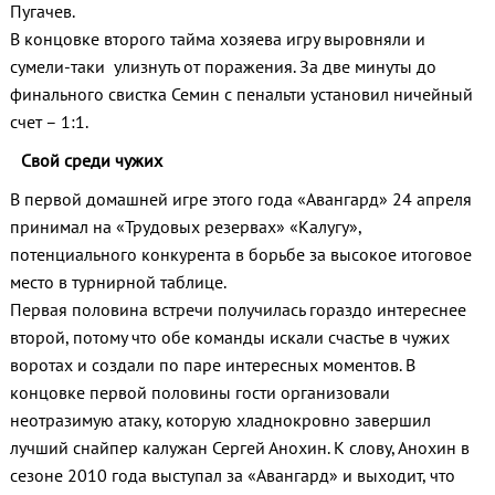
Пугачев.
В концовке второго тайма хозяева игру выровняли и
сумели-таки улизнуть от поражения. За две минуты до
финального свистка Семин с пенальти установил ничейный
счет – 1:1.
Свой среди чужих
В первой домашней игре этого года «Авангард» 24 апреля
принимал на «Трудовых резервах» «Калугу»,
потенциального конкурента в борьбе за высокое итоговое
место в турнирной таблице.
Первая половина встречи получилась гораздо интереснее
второй, потому что обе команды искали счастье в чужих
воротах и создали по паре интересных моментов. В
концовке первой половины гости организовали
неотразимую атаку, которую хладнокровно завершил
лучший снайпер калужан Сергей Анохин. К слову, Анохин в
сезоне 2010 года выступал за «Авангард» и выходит, что