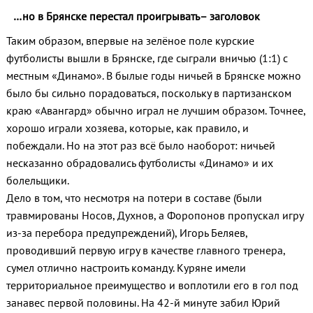
…но в Брянске перестал проигрывать– заголовок
Таким образом, впервые на зелёное поле курские
футболисты вышли в Брянске, где сыграли вничью (1:1) с
местным «Динамо». В былые годы ничьей в Брянске можно
было бы сильно порадоваться, поскольку в партизанском
краю «Авангард» обычно играл не лучшим образом. Точнее,
хорошо играли хозяева, которые, как правило, и
побеждали. Но на этот раз всё было наоборот: ничьей
несказанно обрадовались футболисты «Динамо» и их
болельщики.
Дело в том, что несмотря на потери в составе (были
травмированы Носов, Духнов, а Форопонов пропускал игру
из-за перебора предупреждений), Игорь Беляев,
проводивший первую игру в качестве главного тренера,
сумел отлично настроить команду. Куряне имели
территориальное преимущество и воплотили его в гол под
занавес первой половины. На 42-й минуте забил Юрий