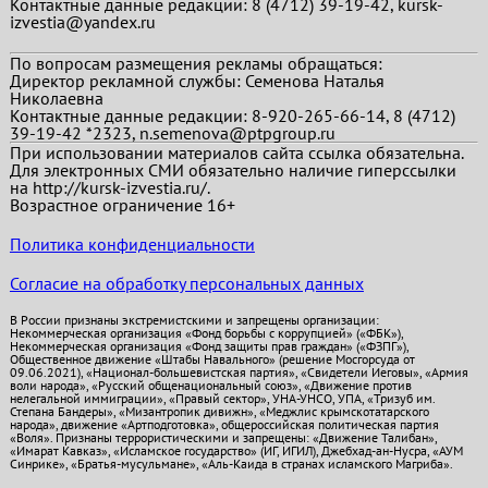
Контактные данные редакции: 8 (4712) 39-19-42, kursk-
izvestia@yandex.ru
По вопросам размещения рекламы обращаться:
Директор рекламной службы: Семенова Наталья
Николаевна
Контактные данные редакции: 8-920-265-66-14, 8 (4712)
39-19-42 *2323, n.semenova@ptpgroup.ru
При использовании материалов сайта ссылка обязательна.
Для электронных СМИ обязательно наличие гиперссылки
на http://kursk-izvestia.ru/.
Возрастное ограничение 16+
Политика конфиденциальности
Согласие на обработку персональных данных
В России признаны экстремистскими и запрещены организации:
Некоммерческая организация «Фонд борьбы с коррупцией» («ФБК»),
Некоммерческая организация «Фонд защиты прав граждан» («ФЗПГ»),
Общественное движение «Штабы Навального» (решение Мосгорсуда от
09.06.2021), «Национал-большевистская партия», «Свидетели Иеговы», «Армия
воли народа», «Русский общенациональный союз», «Движение против
нелегальной иммиграции», «Правый сектор», УНА-УНСО, УПА, «Тризуб им.
Степана Бандеры», «Мизантропик дивижн», «Меджлис крымскотатарского
народа», движение «Артподготовка», общероссийская политическая партия
«Воля». Признаны террористическими и запрещены: «Движение Талибан»,
«Имарат Кавказ», «Исламское государство» (ИГ, ИГИЛ), Джебхад-ан-Нусра, «АУМ
Синрике», «Братья-мусульмане», «Аль-Каида в странах исламского Магриба».