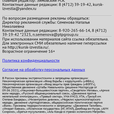
Главный редактор:
Зимовский М.А.
Контактные данные редакции: 8 (4712) 39-19-42, kursk-
izvestia@yandex.ru
По вопросам размещения рекламы обращаться:
Директор рекламной службы: Семенова Наталья
Николаевна
Контактные данные редакции: 8-920-265-66-14, 8 (4712)
39-19-42 *2323, n.semenova@ptpgroup.ru
При использовании материалов сайта ссылка обязательна.
Для электронных СМИ обязательно наличие гиперссылки
на http://kursk-izvestia.ru/.
Возрастное ограничение 16+
Политика конфиденциальности
Согласие на обработку персональных данных
В России признаны экстремистскими и запрещены организации:
Некоммерческая организация «Фонд борьбы с коррупцией» («ФБК»),
Некоммерческая организация «Фонд защиты прав граждан» («ФЗПГ»),
Общественное движение «Штабы Навального» (решение Мосгорсуда от
09.06.2021), «Национал-большевистская партия», «Свидетели Иеговы», «Армия
воли народа», «Русский общенациональный союз», «Движение против
нелегальной иммиграции», «Правый сектор», УНА-УНСО, УПА, «Тризуб им.
Степана Бандеры», «Мизантропик дивижн», «Меджлис крымскотатарского
народа», движение «Артподготовка», общероссийская политическая партия
«Воля». Признаны террористическими и запрещены: «Движение Талибан»,
«Имарат Кавказ», «Исламское государство» (ИГ, ИГИЛ), Джебхад-ан-Нусра, «АУМ
Синрике», «Братья-мусульмане», «Аль-Каида в странах исламского Магриба».