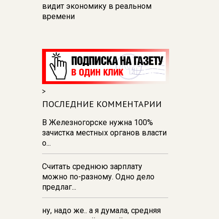
видит экономику в реальном
времени
12:26
В Курске перекроют
движение на участке улицы
Карла Маркса
12:17
В Курске прокуратура
добивается возмещения для
>
девочки - подростка ущерба за
побои
ПОСЛЕДНИЕ КОММЕНТАРИИ
11:58
В Курской области
В Железногорске нужна 100%
обрушившаяся стена повлекла
зачистка местных органов власти
возбуждение уголовного дела в
о...
отношении ИП
Считать среднюю зарплату
11:52
В Курске прокуратура
можно по-разному. Одно дело
добивается выплаты более 1 млн
предлаг...
рублей зарплаты 32-м
работникам
ну, надо же.. а я думала, средняя