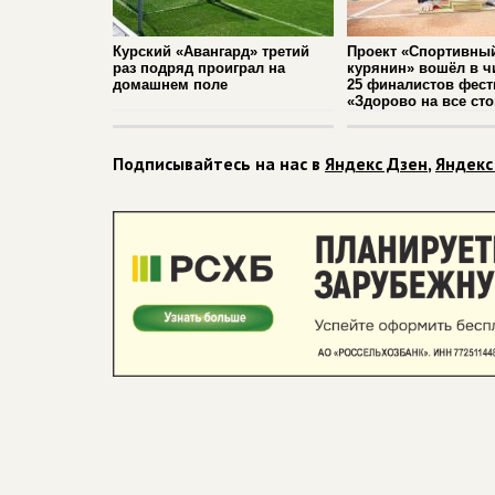
Курский «Авангард» третий
Проект «Спортивны
раз подряд проиграл на
курянин» вошёл в ч
домашнем поле
25 финалистов фест
«Здорово на все сто
Подписывайтесь на нас в
Яндекс Дзен
,
Яндекс