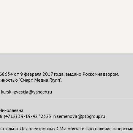
68634 от 9 февраля 2017 года, выдано Роскомнадзором.
нностью "Смарт Медиа Групп".
kursk-izvestia@yandex.ru
 Николаевна
8 (4712) 39-19-42 *2323, n.semenova@ptpgroup.ru
тельна. Для электронных СМИ обязательно наличие гиперссылки н