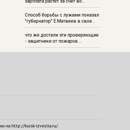
зарплата растёт за счёт во...
Способ борьбы с лужами показал
"губернатор" Е.Матвеев в свое...
что же достали эти проверяющие
- защитники от пожаров ...
а http://kursk-izvestia.ru/.