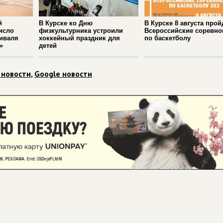
й
В Курске ко Дню
В Курске 8 августа прой
исло
физкультурника устроили
Всероссийские соревно
иваля
хоккейный праздник для
по баскетболу
»
детей
 новости
,
Google новости