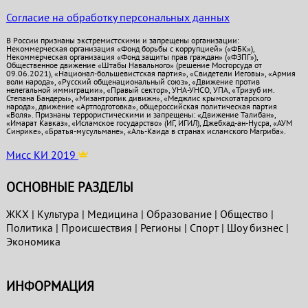
Согласие на обработку персональных данных
В России признаны экстремистскими и запрещены организации:
Некоммерческая организация «Фонд борьбы с коррупцией» («ФБК»),
Некоммерческая организация «Фонд защиты прав граждан» («ФЗПГ»),
Общественное движение «Штабы Навального» (решение Мосгорсуда от
09.06.2021), «Национал-большевистская партия», «Свидетели Иеговы», «Армия
воли народа», «Русский общенациональный союз», «Движение против
нелегальной иммиграции», «Правый сектор», УНА-УНСО, УПА, «Тризуб им.
Степана Бандеры», «Мизантропик дивижн», «Меджлис крымскотатарского
народа», движение «Артподготовка», общероссийская политическая партия
«Воля». Признаны террористическими и запрещены: «Движение Талибан»,
«Имарат Кавказ», «Исламское государство» (ИГ, ИГИЛ), Джебхад-ан-Нусра, «АУМ
Синрике», «Братья-мусульмане», «Аль-Каида в странах исламского Магриба».
Мисс КИ 2019
ОСНОВНЫЕ РАЗДЕЛЫ
ЖКХ
|
Культура
|
Медицина
|
Образование
|
Общество
|
Политика
|
Проиcшествия
|
Регионы
|
Спорт
|
Шоу бизнес
|
Экономика
ИНФОРМАЦИЯ