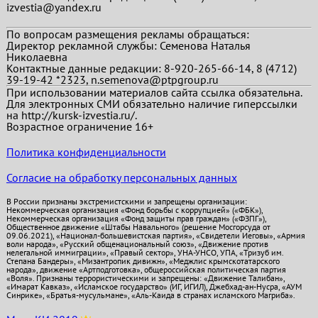
izvestia@yandex.ru
По вопросам размещения рекламы обращаться:
Директор рекламной службы: Семенова Наталья
Николаевна
Контактные данные редакции: 8-920-265-66-14, 8 (4712)
39-19-42 *2323, n.semenova@ptpgroup.ru
При использовании материалов сайта ссылка обязательна.
Для электронных СМИ обязательно наличие гиперссылки
на http://kursk-izvestia.ru/.
Возрастное ограничение 16+
Политика конфиденциальности
Согласие на обработку персональных данных
В России признаны экстремистскими и запрещены организации:
Некоммерческая организация «Фонд борьбы с коррупцией» («ФБК»),
Некоммерческая организация «Фонд защиты прав граждан» («ФЗПГ»),
Общественное движение «Штабы Навального» (решение Мосгорсуда от
09.06.2021), «Национал-большевистская партия», «Свидетели Иеговы», «Армия
воли народа», «Русский общенациональный союз», «Движение против
нелегальной иммиграции», «Правый сектор», УНА-УНСО, УПА, «Тризуб им.
Степана Бандеры», «Мизантропик дивижн», «Меджлис крымскотатарского
народа», движение «Артподготовка», общероссийская политическая партия
«Воля». Признаны террористическими и запрещены: «Движение Талибан»,
«Имарат Кавказ», «Исламское государство» (ИГ, ИГИЛ), Джебхад-ан-Нусра, «АУМ
Синрике», «Братья-мусульмане», «Аль-Каида в странах исламского Магриба».