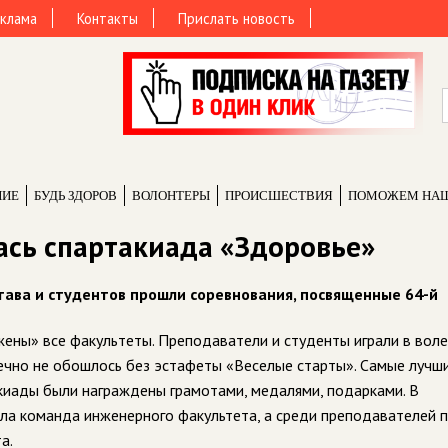
клама
Контакты
Прислать новость
НИЕ
БУДЬ ЗДОРОВ
ВОЛОНТЕРЫ
ПРОИCШЕСТВИЯ
ПОМОЖЕМ НА
ась спартакиада «Здоровье»
тава и студентов прошли соревнования, посвященные 64-й
ены» все факуль­теты. Преподаватели и студенты играли в воле
нечно не обошлось без эстафеты «Веселые старты». Самые лучш
киады были награж­дены грамотами, медалями, подар­ками. В
а команда инженерного факультета, а среди преподавателей 
та.