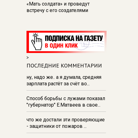
«Мать солдата» и проведут
встречу с его создателями
17:48
В Железногорске пробурят
три дополнительные скважины
из‑за проблем с водоснабжением
17:23
В Курске установили две
камеры ПДД на превышение
>
скорости
ПОСЛЕДНИЕ КОММЕНТАРИИ
16:55
В Курске жителя
Тюменской области осудили за
ну, надо же.. а я думала, средняя
незаконную перевозку
зарплата растёт за счёт во...
взрывчатки
Способ борьбы с лужами показал
16:47
В Курске капремонт дорог
"губернатор" Е.Матвеев в свое...
выполнен на 54%
что же достали эти проверяющие
- защитники от пожаров ...