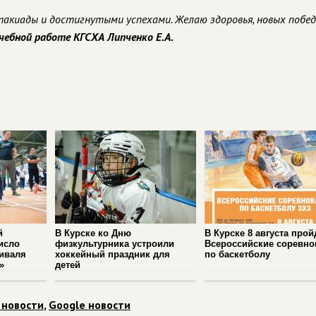
такиады и достигнутыми успехами. Желаю здоровья, новых побед
чебной работе КГСХА Липченко Е.А.
й
В Курске ко Дню
В Курске 8 августа прой
исло
физкультурника устроили
Всероссийские соревно
иваля
хоккейный праздник для
по баскетболу
»
детей
 новости
,
Google новости