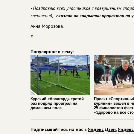
- Поздравлю всех участников с завершением спар
свершений, -
сказала на закрытии проректор по у
Анна Морозова.
#
Популярное в тему:
Курский «Авангард» третий
Проект «Спортивны
раз подряд проиграл на
курянин» вошёл в ч
домашнем поле
25 финалистов фест
«Здорово на все сто
Подписывайтесь на нас в
Яндекс Дзен
,
Яндекс