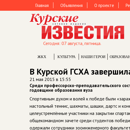
Главная
Объявления
О проекте
Ре
Сегодня: 07 августа, пятница.
ЖКХ
КУЛЬТУРА
НАШИ ГЕРОИ
ОБРАЗОВА
В Курской ГСХА завершил
21 мая 2015 в 15:55
Среди профессорско-преподавательского сос
годовщине образования вуза
Спортивным духом и волей к по­беде были «зараж
настольный теннис, шахматы, шашки, дартс и ко
целе­устремлённые участники на за­крытии спарта
общекомандном зачете среди студентов победил
одержали сотрудники зооинженерного факульте