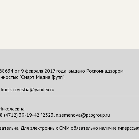
68634 от 9 февраля 2017 года, выдано Роскомнадзором.
нностью "Смарт Медиа Групп".
kursk-izvestia@yandex.ru
 Николаевна
8 (4712) 39-19-42 *2323, n.semenova@ptpgroup.ru
тельна. Для электронных СМИ обязательно наличие гиперссылки н