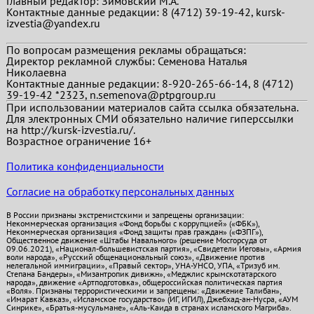
Главный редактор:
Зимовский М.А.
Контактные данные редакции: 8 (4712) 39-19-42, kursk-
izvestia@yandex.ru
По вопросам размещения рекламы обращаться:
Директор рекламной службы: Семенова Наталья
Николаевна
Контактные данные редакции: 8-920-265-66-14, 8 (4712)
39-19-42 *2323, n.semenova@ptpgroup.ru
При использовании материалов сайта ссылка обязательна.
Для электронных СМИ обязательно наличие гиперссылки
на http://kursk-izvestia.ru/.
Возрастное ограничение 16+
Политика конфиденциальности
Согласие на обработку персональных данных
В России признаны экстремистскими и запрещены организации:
Некоммерческая организация «Фонд борьбы с коррупцией» («ФБК»),
Некоммерческая организация «Фонд защиты прав граждан» («ФЗПГ»),
Общественное движение «Штабы Навального» (решение Мосгорсуда от
09.06.2021), «Национал-большевистская партия», «Свидетели Иеговы», «Армия
воли народа», «Русский общенациональный союз», «Движение против
нелегальной иммиграции», «Правый сектор», УНА-УНСО, УПА, «Тризуб им.
Степана Бандеры», «Мизантропик дивижн», «Меджлис крымскотатарского
народа», движение «Артподготовка», общероссийская политическая партия
«Воля». Признаны террористическими и запрещены: «Движение Талибан»,
«Имарат Кавказ», «Исламское государство» (ИГ, ИГИЛ), Джебхад-ан-Нусра, «АУМ
Синрике», «Братья-мусульмане», «Аль-Каида в странах исламского Магриба».