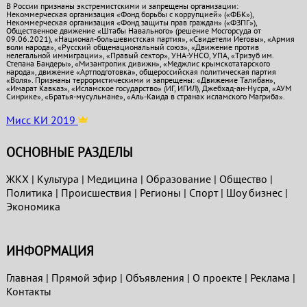
В России признаны экстремистскими и запрещены организации:
Некоммерческая организация «Фонд борьбы с коррупцией» («ФБК»),
Некоммерческая организация «Фонд защиты прав граждан» («ФЗПГ»),
Общественное движение «Штабы Навального» (решение Мосгорсуда от
09.06.2021), «Национал-большевистская партия», «Свидетели Иеговы», «Армия
воли народа», «Русский общенациональный союз», «Движение против
нелегальной иммиграции», «Правый сектор», УНА-УНСО, УПА, «Тризуб им.
Степана Бандеры», «Мизантропик дивижн», «Меджлис крымскотатарского
народа», движение «Артподготовка», общероссийская политическая партия
«Воля». Признаны террористическими и запрещены: «Движение Талибан»,
«Имарат Кавказ», «Исламское государство» (ИГ, ИГИЛ), Джебхад-ан-Нусра, «АУМ
Синрике», «Братья-мусульмане», «Аль-Каида в странах исламского Магриба».
Мисс КИ 2019
ОСНОВНЫЕ РАЗДЕЛЫ
ЖКХ
|
Культура
|
Медицина
|
Образование
|
Общество
|
Политика
|
Проиcшествия
|
Регионы
|
Спорт
|
Шоу бизнес
|
Экономика
ИНФОРМАЦИЯ
Главная
|
Прямой эфир
|
Объявления
|
О проекте
|
Реклама
|
Контакты