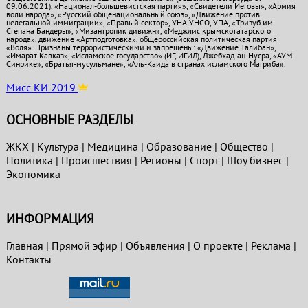
09.06.2021), «Национал-большевистская партия», «Свидетели Иеговы», «Армия
воли народа», «Русский общенациональный союз», «Движение против
нелегальной иммиграции», «Правый сектор», УНА-УНСО, УПА, «Тризуб им.
Степана Бандеры», «Мизантропик дивижн», «Меджлис крымскотатарского
народа», движение «Артподготовка», общероссийская политическая партия
«Воля». Признаны террористическими и запрещены: «Движение Талибан»,
«Имарат Кавказ», «Исламское государство» (ИГ, ИГИЛ), Джебхад-ан-Нусра, «АУМ
Синрике», «Братья-мусульмане», «Аль-Каида в странах исламского Магриба».
Мисс КИ 2019
ОСНОВНЫЕ РАЗДЕЛЫ
ЖКХ
|
Культура
|
Медицина
|
Образование
|
Общество
|
Политика
|
Проиcшествия
|
Регионы
|
Спорт
|
Шоу бизнес
|
Экономика
ИНФОРМАЦИЯ
Главная
|
Прямой эфир
|
Объявления
|
О проекте
|
Реклама
|
Контакты