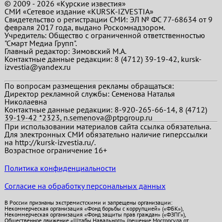
© 2009 - 2026 «Курские известия»
СМИ «Сетевое издание «KURSK-IZVESTIA»
Свидетельство о регистрации СМИ: ЭЛ № ФС 77-68634 от 9
февраля 2017 года, выдано Роскомнадзором.
Учредитель: Общество с ограниченной ответственностью
"Смарт Медиа Групп".
Главный редактор:
Зимовский М.А.
Контактные данные редакции: 8 (4712) 39-19-42, kursk-
izvestia@yandex.ru
По вопросам размещения рекламы обращаться:
Директор рекламной службы: Семенова Наталья
Николаевна
Контактные данные редакции: 8-920-265-66-14, 8 (4712)
39-19-42 *2323, n.semenova@ptpgroup.ru
При использовании материалов сайта ссылка обязательна.
Для электронных СМИ обязательно наличие гиперссылки
на http://kursk-izvestia.ru/.
Возрастное ограничение 16+
Политика конфиденциальности
Согласие на обработку персональных данных
В России признаны экстремистскими и запрещены организации:
Некоммерческая организация «Фонд борьбы с коррупцией» («ФБК»),
Некоммерческая организация «Фонд защиты прав граждан» («ФЗПГ»),
Общественное движение «Штабы Навального» (решение Мосгорсуда от