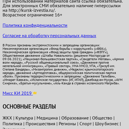
При использовании материалов сайта ссылка обязательна.
Для электронных СМИ обязательно наличие гиперссылки
на http://kursk-izvestia.ru/.
Возрастное ограничение 16+
Политика конфиденциальности
Согласие на обработку персональных данных
В России признаны экстремистскими и запрещены организации:
Некоммерческая организация «Фонд борьбы с коррупцией» («ФБК»),
Некоммерческая организация «Фонд защиты прав граждан» («ФЗПГ»),
Общественное движение «Штабы Навального» (решение Мосгорсуда от
09.06.2021), «Национал-большевистская партия», «Свидетели Иеговы», «Армия
воли народа», «Русский общенациональный союз», «Движение против
нелегальной иммиграции», «Правый сектор», УНА-УНСО, УПА, «Тризуб им.
Степана Бандеры», «Мизантропик дивижн», «Меджлис крымскотатарского
народа», движение «Артподготовка», общероссийская политическая партия
«Воля». Признаны террористическими и запрещены: «Движение Талибан»,
«Имарат Кавказ», «Исламское государство» (ИГ, ИГИЛ), Джебхад-ан-Нусра, «АУМ
Синрике», «Братья-мусульмане», «Аль-Каида в странах исламского Магриба».
Мисс КИ 2019
ОСНОВНЫЕ РАЗДЕЛЫ
ЖКХ
|
Культура
|
Медицина
|
Образование
|
Общество
|
Политика
|
Проиcшествия
|
Регионы
|
Спорт
|
Шоу бизнес
|