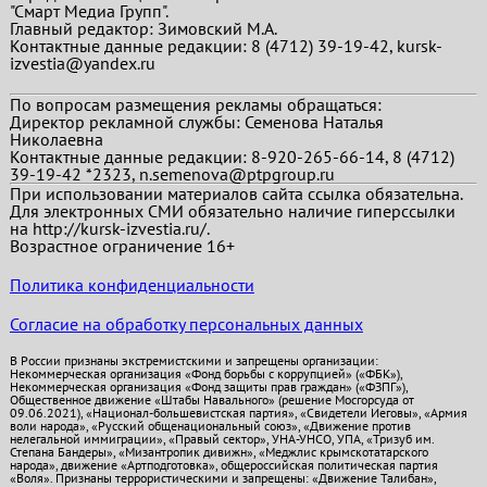
"Смарт Медиа Групп".
Главный редактор:
Зимовский М.А.
Контактные данные редакции: 8 (4712) 39-19-42, kursk-
izvestia@yandex.ru
По вопросам размещения рекламы обращаться:
Директор рекламной службы: Семенова Наталья
Николаевна
Контактные данные редакции: 8-920-265-66-14, 8 (4712)
39-19-42 *2323, n.semenova@ptpgroup.ru
При использовании материалов сайта ссылка обязательна.
Для электронных СМИ обязательно наличие гиперссылки
на http://kursk-izvestia.ru/.
Возрастное ограничение 16+
Политика конфиденциальности
Согласие на обработку персональных данных
В России признаны экстремистскими и запрещены организации:
Некоммерческая организация «Фонд борьбы с коррупцией» («ФБК»),
Некоммерческая организация «Фонд защиты прав граждан» («ФЗПГ»),
Общественное движение «Штабы Навального» (решение Мосгорсуда от
09.06.2021), «Национал-большевистская партия», «Свидетели Иеговы», «Армия
воли народа», «Русский общенациональный союз», «Движение против
нелегальной иммиграции», «Правый сектор», УНА-УНСО, УПА, «Тризуб им.
Степана Бандеры», «Мизантропик дивижн», «Меджлис крымскотатарского
народа», движение «Артподготовка», общероссийская политическая партия
«Воля». Признаны террористическими и запрещены: «Движение Талибан»,