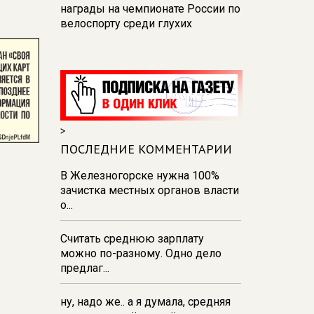
награды на чемпионате России по
велоспорту среди глухих
09:27
В Курске актриса и
журналист вместе с полицией
снимают ролики против
преступлений
09:17
Над Курской областью за
>
сутки перехватили
250 дронов — Хинштейн
ПОСЛЕДНИЕ КОММЕНТАРИИ
07 августа 21:19
В
В Железногорске нужна 100%
железногорской горбольнице
зачистка местных органов власти
решили проблему нехватки воды
о...
20:48
Курских водителей просят
Считать среднюю зарплату
не парковать авто в местах
можно по-разному. Одно дело
проведения ремонтов
предлаг...
ну, надо же.. а я думала, средняя