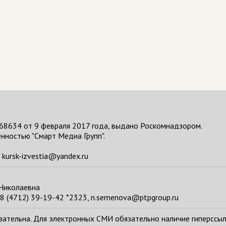
68634 от 9 февраля 2017 года, выдано Роскомнадзором.
нностью "Смарт Медиа Групп".
kursk-izvestia@yandex.ru
 Николаевна
8 (4712) 39-19-42 *2323, n.semenova@ptpgroup.ru
тельна. Для электронных СМИ обязательно наличие гиперссылки н