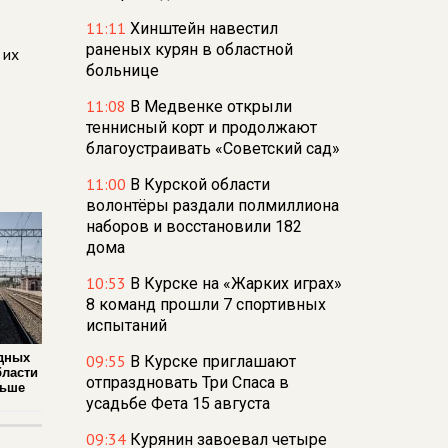
11:11
Хинштейн навестил
раненых курян в областной
 их
больнице
11:08
В Медвенке открыли
теннисный корт и продолжают
благоустраивать «Советский сад»
11:00
В Курской области
волонтёры раздали полмиллиона
наборов и восстановили 182
дома
10:53
В Курске на «Жарких играх»
8 команд прошли 7 спортивных
испытаний
дных
09:55
В Курске приглашают
бласти
отпраздновать Три Спаса в
льше
усадьбе Фета 15 августа
09:34
Курянин завоевал четыре