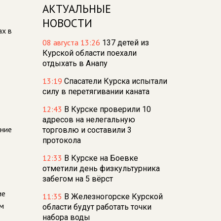
АКТУАЛЬНЫЕ
НОВОСТИ
ах в
08 августа 13:26
137 детей из
Курской области поехали
отдыхать в Анапу
13:19
Спасатели Курска испытали
силу в перетягивании каната
12:43
В Курске проверили 10
адресов на нелегальную
ение
торговлю и составили 3
протокола
12:33
В Курске на Боевке
отметили день физкультурника
забегом на 5 вёрст
ие
11:35
В Железногорске Курской
ем
области будут работать точки
набора воды