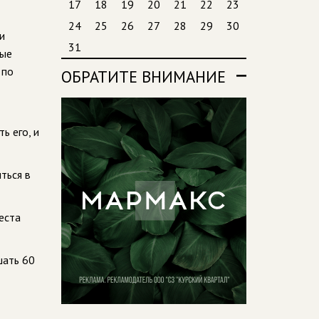
17
18
19
20
21
22
23
24
25
26
27
28
29
30
и
31
ные
 по
ОБРАТИТЕ ВНИМАНИЕ
ь его, и
ться в
еста
шать 60