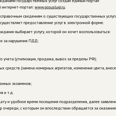
ажданами государственных услуг создан единый портал
й интернет-портал:
www.gosuslugi.ru
.
 справочным сведениям о существующих государственных услуг
существляет предоставление услуг в электронной форме.
ажданин выбирает услугу, которой он хочет воспользоваться:
ях за нарушения ПДД;
о учета (утилизация, продажа, вывоз за пределы РФ);
х средств (замена номерных агрегатов, изменение цвета, внес
ионных экзаменов;
я и т.д.
дату и удобное время посещения подразделения, далее заявлен
ер очереди, с которым он впоследствии обращается за оказани