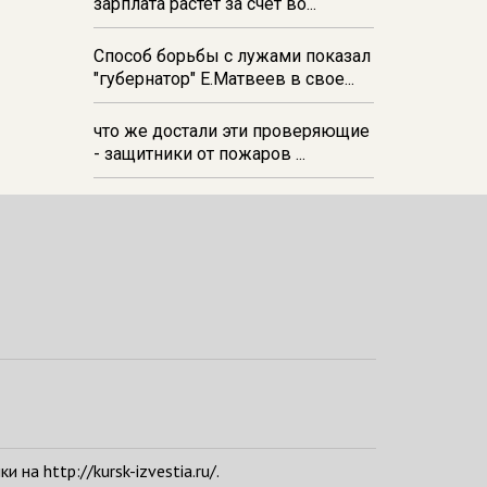
зарплата растёт за счёт во...
Способ борьбы с лужами показал
"губернатор" Е.Матвеев в свое...
что же достали эти проверяющие
- защитники от пожаров ...
а http://kursk-izvestia.ru/.