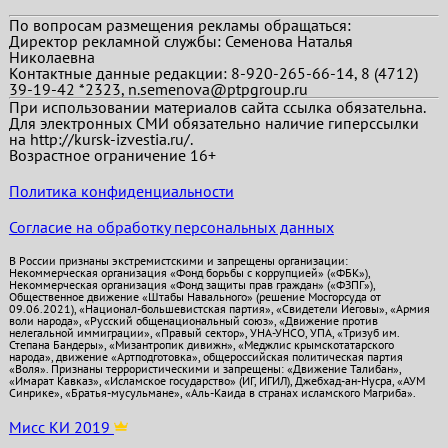
По вопросам размещения рекламы обращаться:
Директор рекламной службы: Семенова Наталья
Николаевна
Контактные данные редакции: 8-920-265-66-14, 8 (4712)
39-19-42 *2323, n.semenova@ptpgroup.ru
При использовании материалов сайта ссылка обязательна.
Для электронных СМИ обязательно наличие гиперссылки
на http://kursk-izvestia.ru/.
Возрастное ограничение 16+
Политика конфиденциальности
Согласие на обработку персональных данных
В России признаны экстремистскими и запрещены организации:
Некоммерческая организация «Фонд борьбы с коррупцией» («ФБК»),
Некоммерческая организация «Фонд защиты прав граждан» («ФЗПГ»),
Общественное движение «Штабы Навального» (решение Мосгорсуда от
09.06.2021), «Национал-большевистская партия», «Свидетели Иеговы», «Армия
воли народа», «Русский общенациональный союз», «Движение против
нелегальной иммиграции», «Правый сектор», УНА-УНСО, УПА, «Тризуб им.
Степана Бандеры», «Мизантропик дивижн», «Меджлис крымскотатарского
народа», движение «Артподготовка», общероссийская политическая партия
«Воля». Признаны террористическими и запрещены: «Движение Талибан»,
«Имарат Кавказ», «Исламское государство» (ИГ, ИГИЛ), Джебхад-ан-Нусра, «АУМ
Синрике», «Братья-мусульмане», «Аль-Каида в странах исламского Магриба».
Мисс КИ 2019