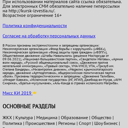
При использовании материалов сайта ссылка обязательна.
Для электронных СМИ обязательно наличие гиперссылки
на http://kursk-izvestia.ru/.
Возрастное ограничение 16+
Политика конфиденциальности
Согласие на обработку персональных данных
В России признаны экстремистскими и запрещены организации:
Некоммерческая организация «Фонд борьбы с коррупцией» («ФБК»),
Некоммерческая организация «Фонд защиты прав граждан» («ФЗПГ»),
Общественное движение «Штабы Навального» (решение Мосгорсуда от
09.06.2021), «Национал-большевистская партия», «Свидетели Иеговы», «Армия
воли народа», «Русский общенациональный союз», «Движение против
нелегальной иммиграции», «Правый сектор», УНА-УНСО, УПА, «Тризуб им.
Степана Бандеры», «Мизантропик дивижн», «Меджлис крымскотатарского
народа», движение «Артподготовка», общероссийская политическая партия
«Воля». Признаны террористическими и запрещены: «Движение Талибан»,
«Имарат Кавказ», «Исламское государство» (ИГ, ИГИЛ), Джебхад-ан-Нусра, «АУМ
Синрике», «Братья-мусульмане», «Аль-Каида в странах исламского Магриба».
Мисс КИ 2019
ОСНОВНЫЕ РАЗДЕЛЫ
ЖКХ
|
Культура
|
Медицина
|
Образование
|
Общество
|
Политика
|
Проиcшествия
|
Регионы
|
Спорт
|
Шоу бизнес
|